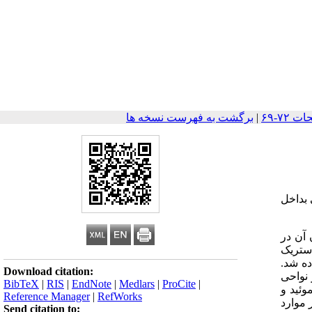
|
برگشت به فهرست نسخه ها
 بداخل
ن آن در
ستریک
ه شد.
Download citation:
نواحی
BibTeX
|
RIS
|
EndNote
|
Medlars
|
ProCite
|
ئید و
Reference Manager
|
RefWorks
 موارد
Send citation to: