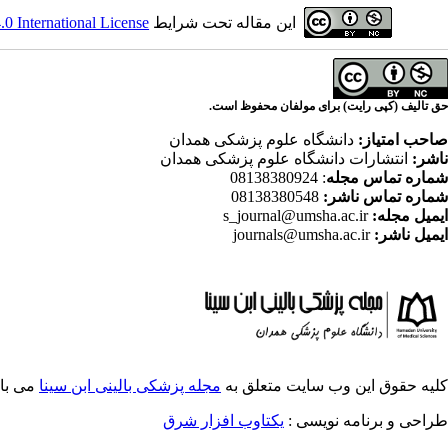
این مقاله تحت شرایط
 International License
حق تالیف (کپی رایت) برای مولفان محفوظ است.
صاحب امتیاز:
دانشگاه علوم پزشکی همدان
ناشر:
انتشارات دانشگاه علوم پزشکی همدان
شماره تماس مجله
: 08138380924
شماره تماس ناشر:
08138380548
ایمیل مجله:
s_journal@umsha.ac.ir
ایمیل ناشر:
journals@umsha.ac.ir
کلیه حقوق این وب سایت متعلق به
مجله پزشکی بالینی ابن سینا
می با
طراحی و برنامه نویسی :
یکتاوب افزار شرق