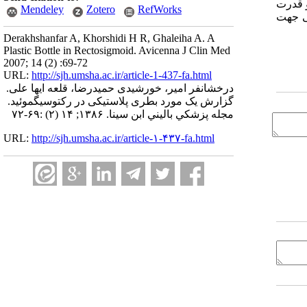
و قدرت
Mendeley
Zotero
RefWorks
می جهت
Derakhshanfar A, Khorshidi H R, Ghaleiha A. A
Plastic Bottle in Rectosigmoid. Avicenna J Clin Med
2007; 14 (2) :69-72
URL:
http://sjh.umsha.ac.ir/article-1-437-fa.html
درخشانفر امیر، خورشیدی حمیدرضا، قلعه ایها علی.
گزارش یک مورد بطری پلاستیکی در رکتوسیگموئید.
مجله پزشكي باليني ابن سينا. ۱۳۸۶; ۱۴ (۲) :۶۹-۷۲
URL:
http://sjh.umsha.ac.ir/article-۱-۴۳۷-fa.html