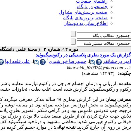
راهنمای صفحات
جستجو در پایگاه
صفحه پرسش‌های متداول
صفحه برترین‌های پایگاه
اطلاع‌رسانی به دوستان
دوره ۱۴، شماره ۲ - ( مجلۀ علمی دانشگاه علوم پزشکی همدان-تابستان ۱۳۸۶ )
گزارش یک مورد بطری پلاستیکی در رکتوسیگموئید
۱
امیر درخشانفر
،
حمیدرضا خورشیدی
،
علی قلعه ایها
khorshidi_h2007@yahoo.com
۱- ،
چکیده:
(۱۴۴۹۳ مشاهده)
مقدمه
: ارزیابی و درمان اجسام خارجی در رکتوم نیازمند معاینه و ش
رکتوم و رکتوسیگموئید گزارش شده است اغلب بعلت ، تجاوزات جنسی
عرفی بیمار
: در این گزارش بیماری 49 ساله مذ
رکتوسیگموئید به بخش اورژانس مراجعه نموده بود. در معاینه توشه
ترجیحاً چپ تندرنس ملموس بود و در گرافی شکم ، تصویر بطری پلاست
تلاش جهت خارج کردن آن از طریق مقعد بعلت بالا بودن و بزرگ بود
فوقانی رکتوم هیپرمی شدید مخاطی مشهود و درناحیه سیگموئید کف ب
رش بر روی آن خارج گردید.
نتیجه نهائی
: در موارد جسم گیر کرده در