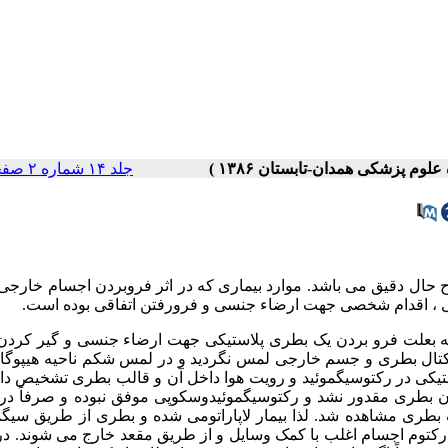
جلد ۱۴ شماره ۲ صفحات ۷۲-۶۹
رح حال دقیق می باشد. موارد بیماری که در اثر فروبردن اجسام خارجی
 ، اقدام شخصی جهت ارضاء جنسی و فرورفتن اتفاقی بوده است.
کر معرفی میگردد که بعلت فرو بردن یک بطری پلاستیکی جهت ارضاء جنسی و گیر کرد
 رکتال بطری و جسم خارجی لمس نگردید و در لمس شکم ناحیه هیپوگا
یکی در رکتوسیگموئید و رویت هوا داخل آن و قالب بطری تشخیص داد
ن بطری مقدور نشد و رکتوسیگموئیدوسکوپی موفق نبوده و صرفاً در 
طری مشاهده شد. لذا بیمار لاپاراتومی شده و بطری از طریق سیگمو
 رکتوم اجسام اغلب با کمک وسایل و از طریق مقعد خارج می شوند. در