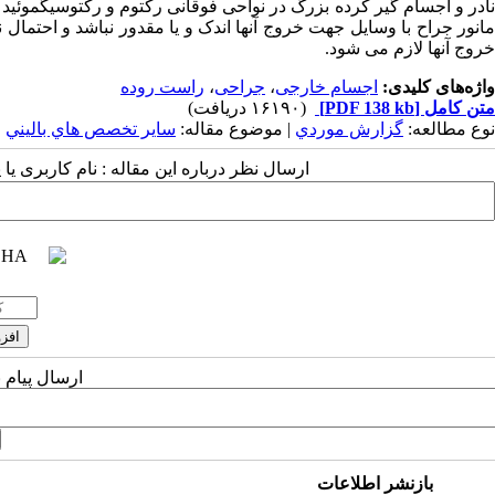
نادر و اجسام گیر کرده بزرگ در نواحی فوقانی رکتوم و رکتوسیگموئ
مانور جراح با وسایل جهت خروج آنها اندک و یا مقدور نباشد و احتمال 
خروج آنها لازم می شود.
واژه‌های کلیدی:
اجسام خارجی
،
جراحی
،
راست روده
متن کامل
[PDF 138 kb]
(۱۶۱۹۰ دریافت)
نوع مطالعه:
گزارش موردي
| موضوع مقاله:
سایر تخصص هاي باليني
ارسال نظر درباره این مقاله : نام کاربری ی
ارسال پیام 
بازنشر اطلاعات