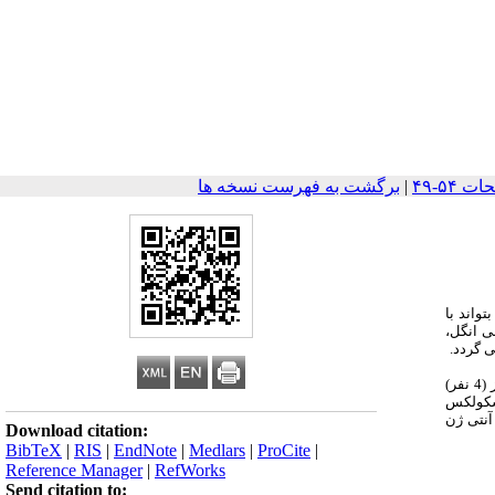
|
برگشت به فهرست نسخه ها
واند با
ی انگل،
ی گردد.
در یک مطالعه تحلیلی مقایسه ای از 22 بیمار تحت عمل جراحی کیست هیداتیک و 12 بیمار غیر هیداتیدوزی نیز که مبتلا به توکسوپلاسموزحاد (4نفر)، لیشمانیوز (4 نفر)
وتواسکولکس
آنتی ژن
Download citation:
BibTeX
|
RIS
|
EndNote
|
Medlars
|
ProCite
|
Reference Manager
|
RefWorks
Send citation to: