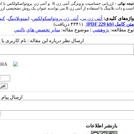
تیجه نهائی :
است
و
دات بلاتینگ
با استفاده از آنتی ژن B
می تواند
به عنوان یک روش تشخیصی ارز
واژه‌های کلیدی:
آنتی ژن بی
،
آنتی ژن پروتواسکولکس
،
ایمنوبلاتینگ
،
کیس
متن کامل
[PDF 229 kb]
(۴۳۴۱ دریافت)
نوع مطالعه:
پژوهشي
| موضوع مقاله:
سایر تخصص هاي باليني
ارسال نظر درباره این مقاله : نام کاربری ی
ارسال پیام 
بازنشر اطلاعات