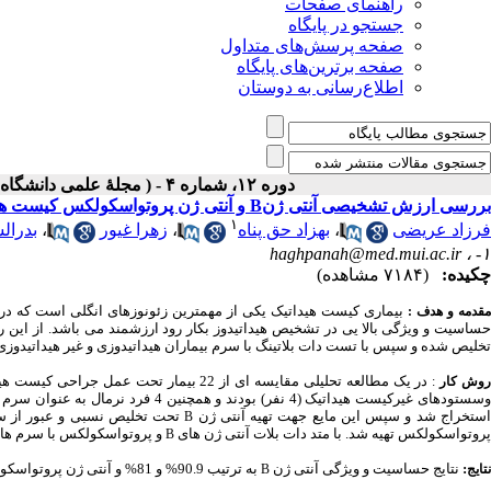
راهنمای صفحات
جستجو در پایگاه
صفحه پرسش‌های متداول
صفحه برترین‌های پایگاه
اطلاع‌رسانی به دوستان
دوره ۱۲، شماره ۴ - ( مجلۀ علمی دانشگاه علوم پزشکی همدان-زمستان ۱۳۸۴ )
بررسی ارزش تشخیصی آنتی ژنB و آنتی ژن پروتواسکولکس کیست هیداتیک با استفاده از روش دات بلاتینگ
۱
فرزاد عریضی
،
بهزاد حق پناه
،
زهرا غیور
،
بدرال
haghpanah@med.mui.ac.ir
۱- ،
چکیده:
(۷۱۸۴ مشاهده)
بیماری کیست هیداتیک یکی از مهمترین زئونوزهای انگلی است که در م
قدمه و هدف :
ساسیت و ویژگی بالا
یی در تشخیص هیداتیدوز بکار رود ارزشمند می باشد. از این ر
تخلیص شده و سپس با تست
دات بلاتینگ با سرم بیماران هیداتیدوزی و غیر هیداتیدو
وش کار
:
وسستودهای غیرکیست هیداتیک (4 نفر) ب
ستخراج شد و سپس این مایع جهت تهیه آنتی ژن
تحت تخلیص نسبی و عبور از ست
B
پروتواسکولکس تهیه شد. با متد دات بلات آنتی ژن های
و پروتواسکولکس با سرم های 
B
:
نتایج
حساسیت و ویژگی آنتی ژن
به ترتیب 90.9% و 81% و آنتی ژن پروتواسکولکس به ترتیب 100% و 63% در متد دات بلات برآورد شد.
نتایج
B