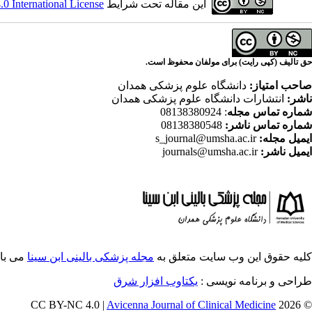
این مقاله تحت شرایط
 International License
حق تالیف (کپی رایت) برای مولفان محفوظ است.
صاحب امتیاز:
دانشگاه علوم پزشکی همدان
ناشر:
انتشارات دانشگاه علوم پزشکی همدان
شماره تماس مجله
: 08138380924
شماره تماس ناشر:
08138380548
ایمیل مجله:
s_journal@umsha.ac.ir
ایمیل ناشر:
journals@umsha.ac.ir
کلیه حقوق این وب سایت متعلق به
مجله پزشکی بالینی ابن سینا
می با
طراحی و برنامه نویسی :
یکتاوب افزار شرق
Avicenna Journal of Clinical Medicine
© 2026 CC BY-NC 4.0 |