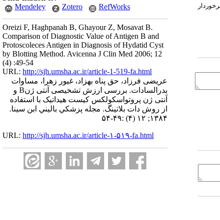
تشخیص هیداتیدوز برخوردار
Mendeley
Zotero
RefWorks
Oreizi F, Haghpanah B, Ghayour Z, Mosavat B.
Comparison of Diagnostic Value of Antigen B and
Protoscoleces Antigen in Diagnosis of Hydatid Cyst
by Blotting Method. Avicenna J Clin Med 2006; 12
(4) :49-54
URL:
http://sjh.umsha.ac.ir/article-1-519-fa.html
عریضی فرزاد، حق پناه بهزاد، غیور زهرا، مساوات
بدرالسادات. بررسی ارزش تشخیصی آنتی ژنB و
آنتی ژن پروتواسکولکس کیست هیداتیک با استفاده
از روش دات بلاتینگ. مجله پزشكي باليني ابن سينا.
۱۳۸۴; ۱۲ (۴) :۴۹-۵۴
URL:
http://sjh.umsha.ac.ir/article-۱-۵۱۹-fa.html