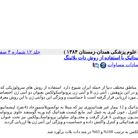
جلد ۱۲ شماره ۴ صفحات ۵۴-۴۹
سادات مساوات
ناطق مختلف دنیا از جمله ایران شیوع دارد. استفاده از روش های سرولوژیکی که بت
و در این پژوهش ، آنتی ژن
و آنتی ژن پروتواسکولکس بعنوان دو آنتی ژن اختصاص
B
زی مورد ارزیابی قرار گرفته است تا حساسیت و ویژگی این دوآنتی ژن با این روش معرف
ودند و همچنین 4 فرد نرمال به عنوان سرم کنترل ، خون گیری به عمل آمد. مایع کیست هیداتیک کبد وریه گوسفند حاوی پر
ــون پروتئیـن
قرار گرفت و محتــوای سلولی پروتواسکــولکس نیز تحت عنوان 
A
هیداتیکی و کنترل واکنش داده و حساسیت و ویژگی این آنتی ژن ها ارزیابی گردید.