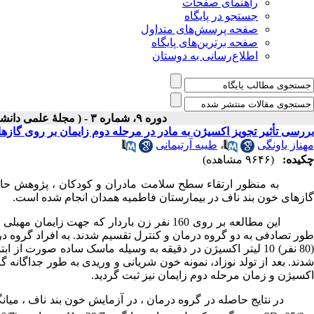
راهنمای صفحات
جستجو در پایگاه
صفحه پرسش‌های متداول
صفحه برترین‌های پایگاه
اطلاع‌رسانی به دوستان
دوره ۹، شماره ۳ - ( مجلۀ علمی دانشگاه علوم پزشکی همدان-پاییز ۱۳۸۱ )
بررسی تأثیر تجویز اکسیژن به مادر در مرحله دوم زایمان بر روی گازه
مهناز یاونگی
،
طیبه آرتیمانی
چکیده:
(۹۶۴۶ مشاهده)
به منظور ارتقاء سطح سلامت مادران و کودکان ، پژوهش حاضر با 
گازهای خون بند ناف در بیمارستان فاطمیه همدان انجام شده است.
طور تصادفی به دو گروه درمان و کنترل تقسیم شدند. به افراد گروه د
شدند. بعد از تولد نوزاد، نمونه خون شریانی و وریدی به طور جداگانه گر
اکسیژن و زمان مرحله دوم زایمان نیز ثبت گردید.
ر نتایج حاصله در گروه درمان ، در آزمایش خون بند ناف ، میانگین /7