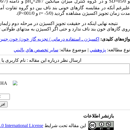
 05/0=
SD
و در گروه کنترل میزان میانگین 28/7=
pH
و دامنه (96/7-08/7) و 13/0=
a
لیرغم آنکه در مقایسه گازهای خونی بند ناف بین دو گروه تفاوت آمار
مدت زمان تجویز اکسیژن مشاهده گردید (5/0- =
r
و 001/0
P<
).
نتیجه نهایی اینکه در حقیقت تجویز اکسیژن در مرحله دوم زایمان د
روی گازهای خون بند ناف ندارد و حتی اگر اکسیژن به مدتهای طولانی 
واژه‌های کلیدی:
اکسیژن ـ استفاده درمانی / تجزیه گاز خون/ خون جنین
نوع مطالعه:
پژوهشي
| موضوع مقاله:
سایر تخصص هاي باليني
ارسال نظر درباره این مقاله : نام کاربری ی
بازنشر اطلاعات
این مقاله تحت شرایط
 International License