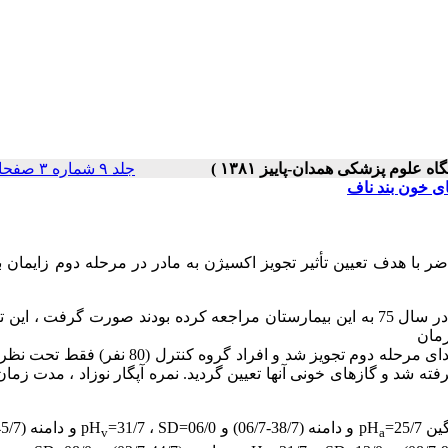
جلد ۹ شماره ۳ صفحات ۰-۰
ای خون بند ناف
هدف تعیین تأثیر تجویز اکسیژن به مادر در مرحله دوم زایمان ب
این مطالعه بر روی 160 نفر زن باردار که جهت زایمان مهبلی در سال 75 به این بیمارستان مراجعه کرده بودند صورت گرفت ،
رمان
(80 نفر) 10 لیتر اکسیژن در دقیقه به وسیله ماسک ساده صورت از ابتدای مرحله دوم تجویز شد و افراد گروه
فته شد و گازهای خونی آنها تعیین گردید. نمره آپگار نوزاد ، مدت زمان
25=
pH
و دامنه (38/7-06/7) و 06/0=
SD
، 31/7=
pH
v
a