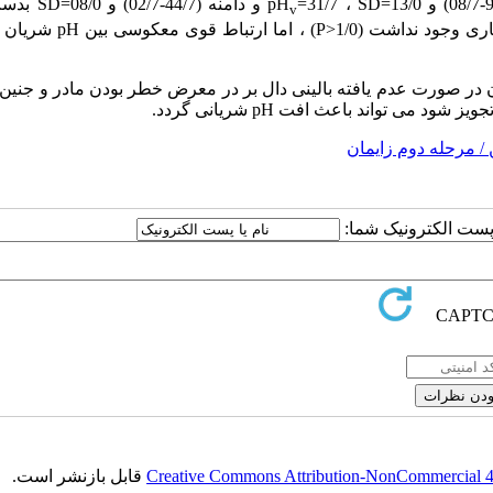
SD
، 31/7=
pH
و دامنه (44/7-02/7) و 08/0=
SD
بدست
v
ی وجود نداشت (1/0
P>
) ، اما ارتباط قوی معکوسی بین
pH
شریان ن
ر صورت عدم یافته بالینی دال بر در معرض خطر بودن مادر و جنین 
تجویز شود می تواند باعث افت
pH
شریانی گردد.
 / مرحله دوم زایمان
ا پست الکترونیک شما:
Creative Commons Attribution-NonCommercial 4.0
قابل بازنشر است.