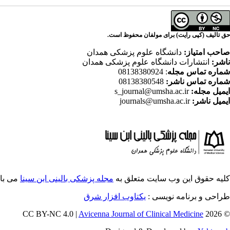
حق تالیف (کپی رایت) برای مولفان محفوظ است.
صاحب امتیاز:
دانشگاه علوم پزشکی همدان
ناشر:
انتشارات دانشگاه علوم پزشکی همدان
شماره تماس مجله
: 08138380924
شماره تماس ناشر:
08138380548
ایمیل مجله:
s_journal@umsha.ac.ir
ایمیل ناشر:
journals@umsha.ac.ir
کلیه حقوق این وب سایت متعلق به
مجله پزشکی بالینی ابن سینا
می با
طراحی و برنامه نویسی :
یکتاوب افزار شرق
Avicenna Journal of Clinical Medicine
© 2026 CC BY-NC 4.0 |