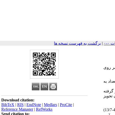
|
برگشت به فهرست نسخه ها
ر روی
 این تعداد به
 کنترل (80 نفر) فقط تحت نظر گرفته
 تجویز
Download citation:
BibTeX
|
RIS
|
EndNote
|
Medlars
|
ProCite
|
Reference Manager
|
RefWorks
و دامنه (45/7-13/7)
Send citation to: