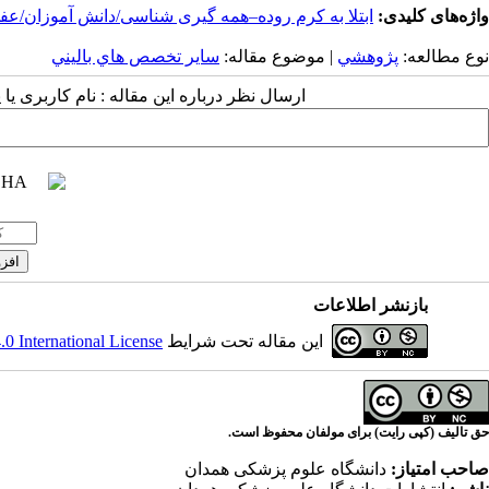
واژه‌های کلیدی:
ابتلا به کرم روده–همه گیری شناسی/دانش آموزان/عف
نوع مطالعه:
پژوهشي
| موضوع مقاله:
سایر تخصص هاي باليني
ارسال نظر درباره این مقاله : نام کاربری ی
بازنشر اطلاعات
این مقاله تحت شرایط
 International License
حق تالیف (کپی رایت) برای مولفان محفوظ است.
صاحب امتیاز:
دانشگاه علوم پزشکی همدان