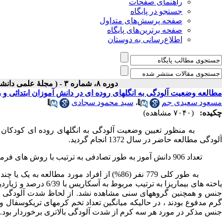
راهنمای صفحات
جستجو در پایگاه
صفحه پرسش‌های متداول
صفحه برترین‌های پایگاه
اطلاع‌رسانی به دوستان
دوره ۸، شماره ۳ - ( مجلۀ علمی دانشگاه علوم پزشکی همدان-پائيز ۱۳۸۰ )
مطالعه وضعیت آلودگی به انگلهای روده ای در دانش آموزان ابتدائی
مسعود سعیدی جم
،
سید محمود سجادی
چکیده:
(۷۰۴۰ مشاهده)
آلودگی مطالعه حاضر در سال 1372 انجام گردید.
تعداد 906 دانش آموز به طور تصادفی به ترتیب با روش های فرمالین
به طور کلی 779 نفر (86%) از افراد مورد مطالع
نس و همچنین گروههای سنی مشاهده نشد. از لحاظ شدت آلودگی به ان
رم مدفوع بودند ، در حالیکه میانگین تعداد تخم کرمهای تریکوسفال و هی
جنس مذکر در مورد هر سه کرم از شدت آلودگی بالاتری برخوردار بود.