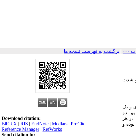
|
برگشت به فهرست نسخه ها
 شیوع و شدت
ای و تک
نی داری بین دو
Download citation:
تخم در هر
BibTeX
|
RIS
|
EndNote
|
Medlars
|
ProCite
|
4320 بوده و
Reference Manager
|
RefWorks
Send citation to: