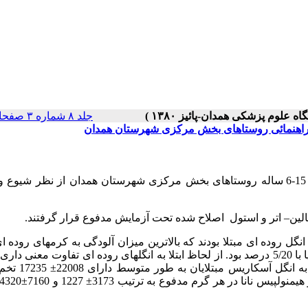
جلد ۸ شماره ۳ صفحات ۰-۰
 و راهنمائی روستاهای بخش مرکزی شهرستان همدان
به منظور تعیین وضعیت آلودگی به انگلهای روده ای کودکان 15-6 ساله روستاهای بخش مرکزی شهرستان همدان از نظر
–
اتر و استول اصلاح شده تحت آزمایش مدفوع قرار گرفتند.
ه به یک یا چند انگل روده ای مبتلا بودند که بالاترین میزان آلودگی به کرمهای روده 
یاخته های بیماریزا به ترتیب مربوط به آسکاریس با 6/39 درصد و ژیاردیا با 5/20 درصد بود. از لحاظ ابتلا به انگلهای روده ای تفاوت مع
گل آسکاریس مبتلایان به طور متوسط دارای 22008
±
17235 
منولپیس نانا در هر گرم مدفوع به ترتیب 3173
±
1227 و 7160
±