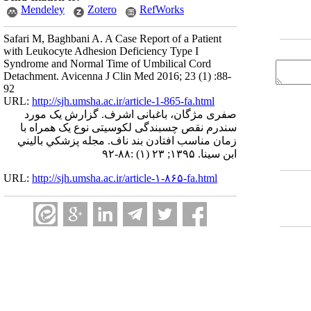
Mendeley
Zotero
RefWorks
Safari M, Baghbani A. A Case Report of a Patient
with Leukocyte Adhesion Deficiency Type I
Syndrome and Normal Time of Umbilical Cord
Detachment. Avicenna J Clin Med 2016; 23 (1) :88-
92
URL:
http://sjh.umsha.ac.ir/article-1-865-fa.html
صفری مژگان، باغبانی اشرف. گزارش یک مورد
سندرم نقص چسبندگی لکوسیتی نوع یک همراه با
زمان مناسب افتادن بند ناف. مجله پزشكي باليني
ابن سينا. ۱۳۹۵; ۲۳ (۱) :۸۸-۹۲
URL:
http://sjh.umsha.ac.ir/article-۱-۸۶۵-fa.html