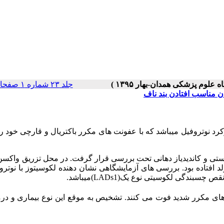
جلد ۲۳ شماره ۱ صفحات ۹۲-۸۸
 مناسب افتادن بند ناف
د نوتروفیل می­باشد که با عفونت های مکرر باکتریال و قارچی خود ر
وستی و کاندیدیاز دهانی تحت بررسی قرار گرفت. در محل تزریق واکسن
 افتاده بود. بررسی های آزمایشگاهی نشان دهنده لکوسیتوز با نوترو
م نقص چسبندگی لکوسیتی نوع یک(
LADs1
)میباشد.
ی مکرر شدید فوت می کنند. تشخیص به موقع این نوع بیماری و درم