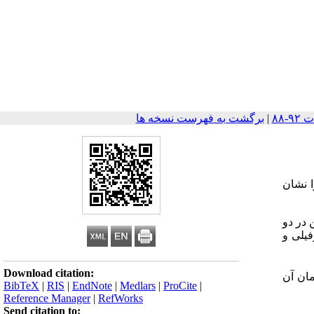
|
برگشت به فهرست نسخه ها
ا نشان
 در دو
فیلی و
Download citation:
ان آن
BibTeX
|
RIS
|
EndNote
|
Medlars
|
ProCite
|
Reference Manager
|
RefWorks
Send citation to: