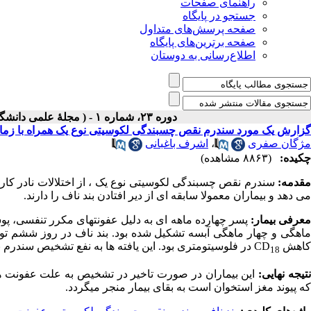
راهنمای صفحات
جستجو در پایگاه
صفحه پرسش‌های متداول
صفحه برترین‌های پایگاه
اطلاع‌رسانی به دوستان
دوره ۲۳، شماره ۱ - ( مجلۀ علمی دانشگاه علوم پزشکی همدان-بهار ۱۳۹۵ )
گزارش یک مورد سندرم نقص چسبندگی لکوسیتی نوع یک همراه با زمان
مژگان صفری
،
اشرف باغبانی
چکیده:
(۸۸۶۳ مشاهده)
مقدمه:
سندرم نقص چسبندگی لکوسیتی نوع یک ، از اختلالات نادر کارکر
می دهد و بیماران معمولا سابقه ای از دیر افتادن بند ناف را دارند.
عرفی بیمار:
پسر چهارده ماهه ای به دلیل عفونت­های مکرر تنفسی، پ
ماهگی و چهار ماهگی آبسه تشکیل شده بود. بند ناف در روز ششم تولد
کاهش
CD
در فلوسیتومتری بود. این یافته ها به نفع تشخیص سندر
18
تیجه نهایی:
این بیماران در صورت تاخیر در تشخیص به علت عفونت ها
که پیوند مغز استخوان است به بقای بیمار منجر می­گردد.