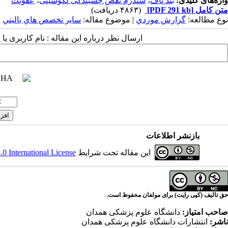
واژه‌های کلیدی:
بند ناف
،
سندرم نقص چسبندگی لکوسیتی
،
عفونت
متن کامل
[PDF 291 kb]
(۴۸۶۳ دریافت)
نوع مطالعه:
گزارش موردي
| موضوع مقاله:
سایر تخصص هاي باليني
ارسال نظر درباره این مقاله : نام کاربری ی
بازنشر اطلاعات
این مقاله تحت شرایط
 International License
حق تالیف (کپی رایت) برای مولفان محفوظ است.
صاحب امتیاز:
دانشگاه علوم پزشکی همدان
ناشر:
انتشارات دانشگاه علوم پزشکی همدان