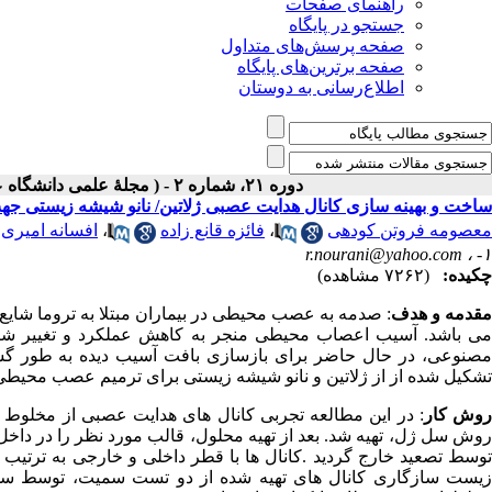
راهنمای صفحات
جستجو در پایگاه
صفحه پرسش‌های متداول
صفحه برترین‌های پایگاه
اطلاع‌رسانی به دوستان
دوره ۲۱، شماره ۲ - ( مجلۀ علمی دانشگاه علوم پزشکی همدان-تابستان ۱۳۹۳ )
ساخت و بهینه سازی کانال هدایت عصبی ژلاتین/ نانو شیشه زیستی 
معصومه فروتن کودهی
،
فائزه قانع زاده
،
افسانه امیری
r.nourani@yahoo.com
۱- ،
چکیده:
(۷۲۶۲ مشاهده)
قدمه و هدف
می باشد. آسیب اعصاب محیطی منجر به کاهش عملکرد و تغییر شک
مصنوعی، در حال حاضر برای بازسازی بافت آسیب دیده به طور گستر
تشکیل شده از از ژلاتین و نانو شیشه زیستی برای ترمیم عصب محیطی
وش کار
: در این مطالعه تجربی کانال های هدایت عصبی از مخلوط م
روش سل ژل، تهیه شد. بعد از تهیه محلول، قالب مورد نظر را در دا