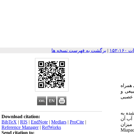
|
برگشت به فهرست نسخه ها
 محیطی همراه
یعی و
 عصبی
شده به
Download citation:
 آب آن
BibTeX
|
RIS
|
EndNote
|
Medlars
|
ProCite
|
ند. جهت بررسی میزان
Reference Manager
|
RefWorks
تست سمیت، توسط سلول های تخمدان همستر چینی و تست MTT توسط سلول های Miapaca-2
Send citation to: