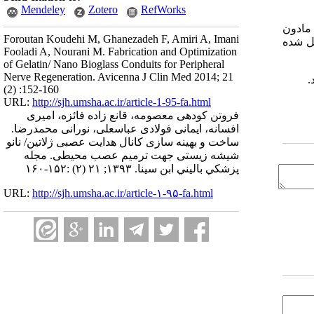
Mendeley
Zotero
RefWorks
 مادون
Foroutan Koudehi M, Ghanezadeh F, Amiri A, Imani
ل شده
Fooladi A, Nourani M. Fabrication and Optimization
of Gelatin/ Nano Bioglass Conduits for Peripheral
Nerve Regeneration. Avicenna J Clin Med 2014; 21
.
(2) :152-160
URL:
http://sjh.umsha.ac.ir/article-1-95-fa.html
فروتن کودهی معصومه، قانع زاده فائزه، امیری
افسانه، ایمانی فولادی عباسعلی، نورانی محمدرضا.
ساخت و بهینه سازی کانال هدایت عصبی ژلاتین/ نانو
شیشه زیستی جهت ترمیم عصب محیطی. مجله
پزشكي باليني ابن سينا. ۱۳۹۳; ۲۱ (۲) :۱۵۲-۱۶۰
URL:
http://sjh.umsha.ac.ir/article-۱-۹۵-fa.html