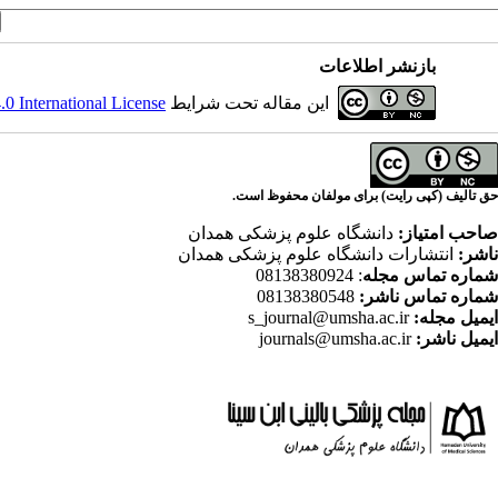
بازنشر اطلاعات
این مقاله تحت شرایط
 International License
حق تالیف (کپی رایت) برای مولفان محفوظ است.
صاحب امتیاز:
دانشگاه علوم پزشکی همدان
ناشر:
انتشارات دانشگاه علوم پزشکی همدان
شماره تماس مجله
: 08138380924
شماره تماس ناشر:
08138380548
ایمیل مجله:
s_journal@umsha.ac.ir
ایمیل ناشر:
journals@umsha.ac.ir