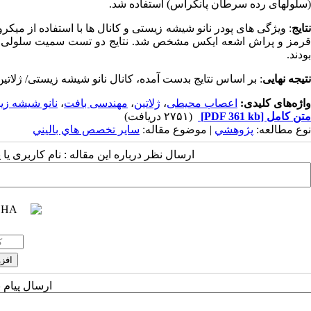
(سلولهای رده سرطان پانکراس) استفاده شد.
نتایج
: ویژگی های پودر نانو شیشه زیستی و کانال ها با استفاده از 
قرمز و پراش اشعه ایکس مشخص شد. نتایج دو تست سمیت سلولی نشان
بودند.
نتیجه نهایی
: بر اساس نتایج بدست آمده، کانال نانو شیشه زیستی/ ژلا
واژه‌های کلیدی:
اعصاب محیطی
،
ژلاتین
،
مهندسی بافت
،
نانو شیشه ز
متن کامل
[PDF 361 kb]
(۲۷۵۱ دریافت)
نوع مطالعه:
پژوهشي
| موضوع مقاله:
سایر تخصص هاي باليني
ارسال نظر درباره این مقاله : نام کاربری ی
ارسال پیام 