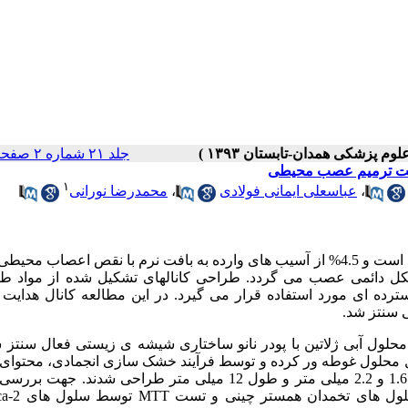
جلد ۲۱ شماره ۲ صفحات ۱۶۰-۱۵۲
جهت ترمیم عصب محیطی
۱
،
عباسعلی ایمانی فولادی
،
محمدرضا نورانی
: صدمه به عصب محیطی در بیماران مبتلا به تروما شایع است و 4.5% از آسیب های وارده به بافت نرم با نقص اعصاب
ل دائمی عصب می گردد. طراحی کانالهای تشکیل شده از مواد طب
ده ای مورد استفاده قرار می گیرد. در این مطالعه کانال هدایت
 سنتز شد.
حلول آبی ژلاتین با پودر نانو ساختاری شیشه ی زیستی فعال سنتز 
خل محلول غوطه ور کرده و توسط فرآیند خشک سازی انجمادی، محتوای
توسط تصعید خارج گردید .کانال ها با قطر داخلی و خارجی به ترتیب 1.6 و 2.2 میلی متر و طول 12 میلی متر طراحی شد
زیست سازگاری کانال های تهیه شده از دو 