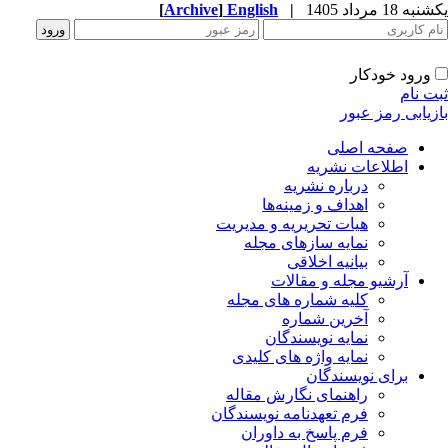
یکشنبه 18 مرداد 1405
|
English
]
Archive
[
ورود خودکار
ثبت نام
بازیابی رمز عبور
صفحه اصلی
اطلاعات نشریه
درباره نشریه
اهداف و زمینه‌ها
هیات تحریریه و مدیریت
نمایه سازهای مجله
بیانیه اخلاقی
آرشیو مجله و مقالات
کلیه شماره های مجله
آخرین شماره
نمایه نویسندگان
نمایه واژه های کلیدی
برای نویسندگان
راهنمای نگارش مقاله
فرم تعهدنامه نویسندگان
فرم پاسخ به داوران