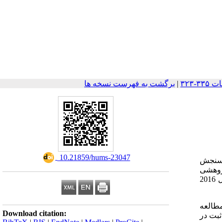
|
برگشت به فهرست نسخه ها
‎ 10.21859/hums-23047
 سنجش
ژوهشی
نمایه شده در پایگاه استنادی گوگل اسکالر تا پایان سال 2016
اری وارد مطالعه
Download citation:
ثبت در