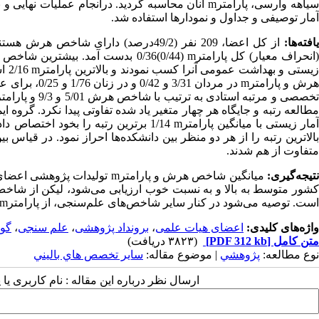
یاهه وارسی، پارامتر
m
آنان محاسبه گردید. درانجام عملیات نهایی و 
آمار توصیفی و جداول و نمودارها استفاده شد.
یافته
ها:
(انحراف معیار) کل پارامتر
m
زیستی و بهداشت عمومی آنرا کسب نمودند و بالاترین پارامتر
m
2/16 است که به عضو هیات علمی گروه روان
هرش و پارامتر
m
تخصصی و مرتبه استادی به ترتیب با شاخص هرش 5/01 و 9/3 و پارامتر
آمار زیستی با میانگین پارامتر
m
1/14 برترین رتبه را بخود اختصاص دادند. دانشکده بهداشت با میانگین شاخص هرش 7/02 و میانگین پارامتر
بالاترین رتبه را از هر دو منظر بین دانشکده
ها احراز نمود. در قیاس 
متفاوت از هم شدند.
تیجه
گیری:
میانگین شاخص هرش و پارامتر
m
تولیدات پژوهشی اعضای 
شور متوسط به بالا و به نسبت خوب ارزیابی می
شود، لیکن از شاخ
است. توصیه می
شود در کنار سایر شاخص
های علم
سنجی، از پارامتر
m
واژه‌های کلیدی:
اعضای هیات علمی
،
برونداد پژوهشی
،
علم سنجی
،
گو
متن کامل
[PDF 312 kb]
(۳۸۲۳ دریافت)
نوع مطالعه:
پژوهشي
| موضوع مقاله:
سایر تخصص هاي باليني
ارسال نظر درباره این مقاله : نام کاربری ی