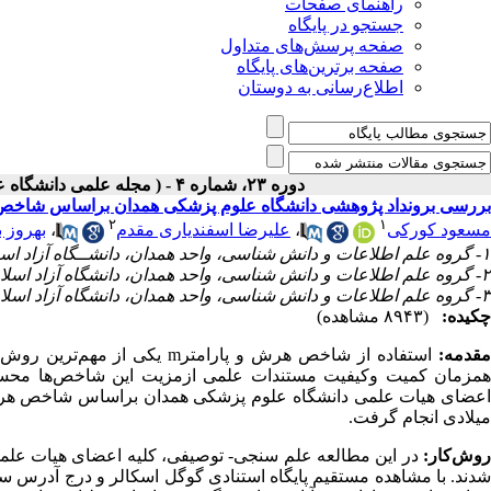
راهنمای صفحات
جستجو در پایگاه
صفحه پرسش‌های متداول
صفحه برترین‌های پایگاه
اطلاع‌رسانی به دوستان
دوره ۲۳، شماره ۴ - ( مجله علمی دانشگاه علوم پزشکی همدان-زمستان ۱۳۹۵ )
بررسی برونداد پژوهشی دانشگاه علوم پزشکی همدان براساس شاخص هرش (h-index) و پارامتر m: یک مطال
۲
۱
مسعود کورکی
،
علیرضا اسفندیاری مقدم
،
بهروز ب
۱- گروه علم اطلاعات و دانش شناسی، واحد همدان، دانشــگاه آزاد اســلامی/دانشگاه علوم پزشکی همدان، همدان، ایران
۲- گروه علم اطلاعات و دانش شناسی، واحد همدان، دانشگاه آزاد اسلامی، همدان، ایران ،
۳- گروه علم اطلاعات و دانش شناسی، واحد همدان، دانشگاه آزاد اسلامی، همدان، ایران
چکیده:
(۸۹۴۳ مشاهده)
مقدمه:
استفاده از شاخص هرش و پارامتر
m
یکی از مهم
ترین روش 
مزمان کمیت وکیفیت مستندات علمی ازمزیت این شاخص
ها محس
عضای هیات علمی دانشگاه علوم پزشکی همدان براساس شاخص هرش
میلادی انجام گرفت.
وش
کار:
در این مطالعه علم سنجی-
دند. با مشاهده مستقیم پایگاه استنادی گوگل اسکالر و درج آدرس