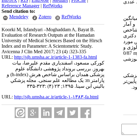
BibTeX
|
RIS
|
EndNote
|
Medlars
|
ProCite
|
 عددی
Reference Manager
|
RefWorks
Send citation to:
Mendeley
Zotero
RefWorks
 هرش هستند. میانگین (انحراف معیار) کل شاخص هرش دانشگاه (3/85)2/71 و میانگین
وژی و آمار
Koorki M, Isfandyari –Moghaddam A, Bayat B.
 شاخص
Evaluation of Research Outputs at the Hamadan
 1/72 و 0/26 بدست آمد. مدرک دکتری
University of Medical Sciences Based on the Hirsch
خص مورد
Index and m Parameter: A Scientometric Study.
میانگین شاخص هرش 9/25 و گروه اپیدمیولوژی و
Avicenna J Clin Med 2017; 23 (4) :323-335
0/87
URL:
http://sjh.umsha.ac.ir/article-1-1383-fa.html
موزشی
کورکی مسعود، اسفندیاری مقدم علیرضا، بیات
بهروز. بررسی برونداد پژوهشی دانشگاه علوم
پزشکی همدان براساس شاخص هرش (h-index) و
پزشکی
پارامتر m: یک مطالعه علم سنجی. مجله پزشكي
ایین
تر
باليني ابن سينا. ۱۳۹۵; ۲۳ (۴) :۳۲۳-۳۳۵
د.
URL:
http://sjh.umsha.ac.ir/article-۱-۱۳۸۳-fa.html