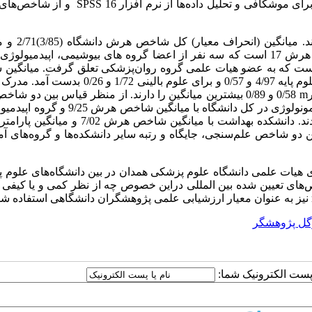
برای موشکافی و تحلیل داده
ها از نرم افزار
16
SPSS
و از شاخص
های
از کل اعضا، 209 نفر (49/2درصد) دارای شاخص
(0/44)0/36 بدست آمد. بیشترین شاخص هرش 17 است که سه نفر از اعضا گروه های بیوشیمی، اپیدمیول
پزشکی تعلق گرفت. میانگین
در مردان 3/31 و 0/42 و در زنان 1/76 و 0/25، برای علوم پایه 4/97 و 0/57 و برای علوم بالینی
m
0/58 و 0/89 بیشترین میانگین را دارند. از منظر قیاس بین دو شا
مطالعه رتبه و جایگاه هر چهار متغیر یاد شده تفاوتی پیدا نکرد. گروه ایمونولوژی در کل دانشگاه با 
m
بین دو شاخص علم
سنجی، جایگاه و رتبه سایر دانشکده
ها و گروه
های آ
هیات علمی دانشگاه علوم پزشکی همدان در بین دانشگاه
های علوم 
ص
های تعیین شده بین المللی دراین خصوص چه از نظر کمی و یا کیفی پ
نیز به عنوان معیار ارزشیابی علمی پژوهشگران دانشگاهی استفاده شو
گل پژوهشگر
ا پست الکترونیک شما: