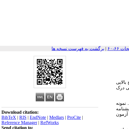
|
برگشت به فهرست نسخه ها
بالایی
ی درک
 است. نمونه
شنامه
Download citation:
 ها با استفاده از نرم افزار آماریSPSS-13 و توسط آزمون
BibTeX
|
RIS
|
EndNote
|
Medlars
|
ProCite
|
Reference Manager
|
RefWorks
Send citation to: