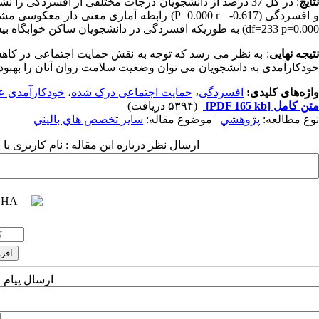
نتایج
df=233 p=0.000) به طوریکه افسردگی در دانشجویان ساکن خوابگاه بیشتر بوده است.
تیجه نهایی
: به نظر می رسد که توجه به نقش حمایت اجتماعی در کاهش 
خودکارآمدی به دانشجویان می توان وضعیت سلامت روان آنان را بهبود
واژه‌های کلیدی:
افسردگی
،
حمایت اجتماعی درک شده
،
خودکارآمدی 
متن کامل
[PDF 165 kb]
(۵۳۹۴ دریافت)
نوع مطالعه:
پژوهشي
| موضوع مقاله:
سایر تخصص هاي باليني
ارسال نظر درباره این مقاله : نام کاربری ی
ارسال پیام 