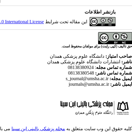
بازنشر اطلاعات
این مقاله تحت شرایط
 International License
حق تالیف (کپی رایت) برای مولفان محفوظ است.
صاحب امتیاز:
دانشگاه علوم پزشکی همدان
ناشر:
انتشارات دانشگاه علوم پزشکی همدان
شماره تماس مجله
: 08138380924
شماره تماس ناشر:
08138380548
ایمیل مجله:
s_journal@umsha.ac.ir
ایمیل ناشر:
journals@umsha.ac.ir
کلیه حقوق این وب سایت متعلق به
مجله پزشکی بالینی ابن سینا
می با