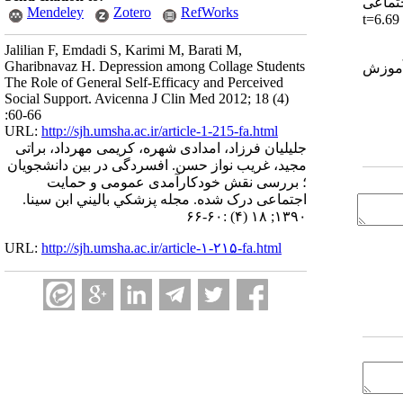
 و افسردگی (P=0.000 r= -0.581 )، حمایت اجتماعی
Mendeley
Zotero
RefWorks
و افسردگی (P=0.000 r= -0.617) رابطه آماری معنی دار معکوسی مشاهده شد. بین محل سکونت و افسردگی رابطه معنی داری دیده شد( t=6.69
Jalilian F, Emdadi S, Karimi M, Barati M,
Gharibnavaz H. Depression among Collage Students
 آموزش
The Role of General Self-Efficacy and Perceived
Social Support. Avicenna J Clin Med 2012; 18 (4)
:60-66
URL:
http://sjh.umsha.ac.ir/article-1-215-fa.html
جلیلیان فرزاد، امدادی شهره، کریمی مهرداد، براتی
مجید، غریب نواز حسن. افسردگی در بین دانشجویان
؛ بررسی نقش خودکارآمدی عمومی و حمایت
اجتماعی درک شده. مجله پزشكي باليني ابن سينا.
۱۳۹۰; ۱۸ (۴) :۶۰-۶۶
URL:
http://sjh.umsha.ac.ir/article-۱-۲۱۵-fa.html