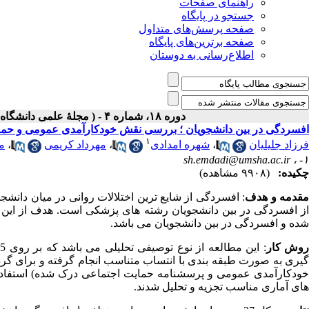
راهنمای صفحات
جستجو در پایگاه
صفحه پرسش‌های متداول
صفحه برترین‌های پایگاه
اطلاع‌رسانی به دوستان
دوره ۱۸، شماره ۴ - ( مجلۀ علمی دانشگاه علوم پزشکی همدان-زمستان ۱۳۹۰ )
افسردگی در بین دانشجویان ؛ بررسی نقش خودکارآمدی عمومی و حم
۱
فرزاد جلیلیان
،
شهره امدادی
،
مهرداد کریمی
،
م
sh.emdadi@umsha.ac.ir
۱- ،
چکیده:
(۹۹۰۸ مشاهده)
قدمه و هدف
: افسردگی از شایع ترین اختلالات روانی در میان دانشج
از افسردگی در بین دانشجویان رشته های پزشکی است. هدف از این 
شده و افسردگی در بین دانشجویان می باشد.
وش کار
گیری به صورت طبقه بندی با انتساب متناسب انجام گرفته و برای گر
های آماری مناسب تجزیه و تحلیل شدند.