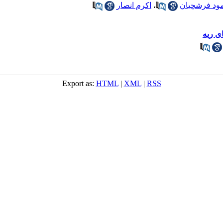
ود فرشچیان
،
اکرم انصار
ی ریه
Export as:
HTML
|
XML
|
RSS