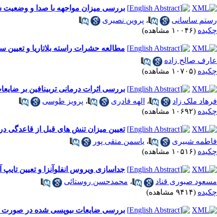
بررسی میزان مواجهه با صدا و وضعیت شن
رستم ساسانی
،
پروین نصیری
چکیده
(۱۰۰۴۶ مشاهده)
مطالعه حشرات راسته بلاتاریا و تعیین 
عارف صالح زاده
چکیده
(۱۰۷۰۵ مشاهده)
بررسی اثرات درمانی تربینافین بر ضایع
فرهاد ملک زاد
،
الهه قادری
،
پرویز طوسی
چکیده
(۱۰۶۹۲ مشاهده)
تعیین میزان تنش های قبل از قاعدگی در د
فاطمه شبیری
،
یاسمن متقی پور
چکیده
(۱۰۵۱۶ مشاهده)
جداسازی ویروس انفلوآنزا و تعیین تایپ آن
مسعود صبوری قناد
،
محمدحسن روستائی
چکیده
(۹۴۱۴ مشاهده)
بررسی ضایعات بیوپسی شده در صورت در ب