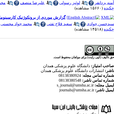
آمنه یزدانفر
،
لوئیز رسولی
،
علیرضا منصف
،
محم
چکیده
(۱۵۶۶۰ مشاهده)
گزارش موردی از برونکوژنیک کارسینوما
سیدحسن جوادی
،
سعید فلاح تفتی
،
محمد جواد محسنی
چکیده
(۱۴۵۱۸ مشاهده)
حق تالیف (کپی رایت) برای مولفان محفوظ است.
صاحب امتیاز:
دانشگاه علوم پزشکی همدان
ناشر:
انتشارات دانشگاه علوم پزشکی همدان
شماره تماس مجله
: 08138380924
شماره تماس ناشر:
08138380548
ایمیل مجله:
s_journal@umsha.ac.ir
ایمیل ناشر:
journals@umsha.ac.ir