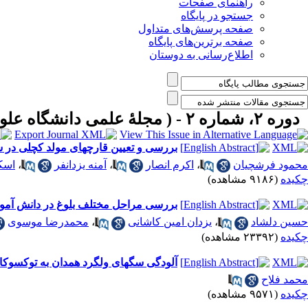
راهنمای صفحات
جستجو در پایگاه
صفحه پرسش‌های متداول
صفحه برترین‌های پایگاه
اطلاع‌رسانی به دوستان
دوره ۲، شماره ۲ - ( مجلۀ علمی دانشگاه علوم پزشکی همدان-بهار و تابستان ۱۳۷۴ )
بررسی و تعیین قارچهای مولد کچلی در 
محمود فرشچیان
،
اکرم انصار
،
آمنه یزدانفر
،
اسکن
چکیده
(۹۱۸۶ مشاهده)
بررسی مراحل مختلف بلوغ در دانش آموزان پسر 7 تا 14 سا
حسین دلشاد
،
یزدان امین کاشانی
،
محمدرضا موسوی
چکیده
(۲۳۳۹۲ مشاهده)
آلودگی سگهای ولگرد همدان به توکسوکار
محمد فلاح
چکیده
(۹۵۷۱ مشاهده)