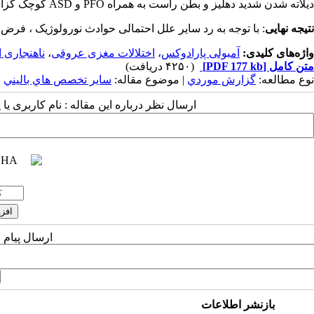
دیلاته شدن شدید دهلیز و بطن راست به همراه PFO و ASD کوچک گزارش می گردد ( EF بطن راست نرمال بوده و لخته CLOT مشاهده نمی شود).
نتیجه نهایی
: با توجه به رد سایر علل احتمالی حوادث نورولوژیک ، فر
واژه‌های کلیدی:
آمبولی پارادوکس
،
اختلالات مغزی عروقی
،
ناهنجاری ا
متن کامل
[PDF 177 kb]
(۴۲۵۰ دریافت)
نوع مطالعه:
گزارش موردي
| موضوع مقاله:
سایر تخصص هاي باليني
ارسال نظر درباره این مقاله : نام کاربری ی
ارسال پیام 
بازنشر اطلاعات