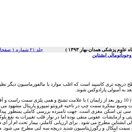
جلد ۲۱ شماره ۱ صفحات ۷۵-۷۲
جودآنومالی ابشتاین
: بیمار زنی متاهل و 30 ساله است که در فاز پست پارتوم ( 10 روز بعد از زایمان ) با علامت تشنج و همی پلژی سمت راست
ت وسیع نیمکره سمت چپ در ناحیه فرونتو تمپورو پاریتال مشهود می 
ات سی تی اسکن مغزی است. جهت نامبرده بررسی کاملی بمنظور پیدا 
 و آزمایشات عفونی منفی بوده اما در نوار قلب تغییرات به نفع بلو
شخص می گردد . با انجام اکوکاردیوگرافی TTE و TEE آنومالی ابشتاین مطرح می شود . برای ارزیابی کاملتر، بیمار تحت ام آر
 به سمت اپیکال و رگورژیتاسیون شدید دریچه سه لتی مطرح می شود. 