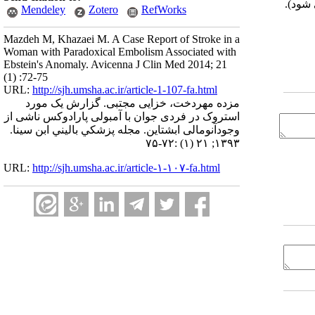
Mendeley
Zotero
RefWorks
Mazdeh M, Khazaei M. A Case Report of Stroke in a
Woman with Paradoxical Embolism Associated with
Ebstein's Anomaly. Avicenna J Clin Med 2014; 21
(1) :72-75
URL:
http://sjh.umsha.ac.ir/article-1-107-fa.html
مزده مهردخت، خزایی مجتبی. گزارش یک مورد
استروک در فردی جوان با آمبولی پارادوکس ناشی از
وجودآنومالی ابشتاین. مجله پزشكي باليني ابن سينا.
۱۳۹۳; ۲۱ (۱) :۷۲-۷۵
URL:
http://sjh.umsha.ac.ir/article-۱-۱۰۷-fa.html