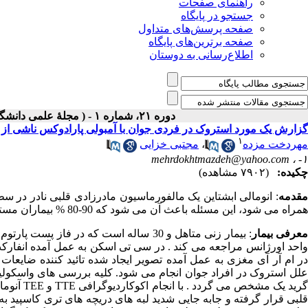
راهنمای صفحات
جستجو در پایگاه
صفحه پرسش‌های متداول
صفحه برترین‌های پایگاه
اطلاع‌رسانی به دوستان
دوره ۲۱، شماره ۱ - ( مجلۀ علمی دانشگاه علوم پزشکی همدان-بهار ۱۳۹۳ )
گزارش یک مورد استروک در فردی جوان با آمبولی پارادوکس ناشی از و
۱
مهردخت مزده
،
مجتبی خزایی
mehrdokhtmazdeh@yahoo.com
۱- ،
چکیده:
(۷۹۰۲ مشاهده)
مقدمه
همراه می شود، این مسئله باعث آن می شود که 90-80 % بیماران مستعد به آمبولی پارادوکس شوند.
عرفی بیمار
واحد اورژانس مراجعه می کند . در سی تی اسکن به عمل آمده انفارک
در ام آر آی مغزی به عمل آمده تصویر ایجاد شده تائید کننده ضایع
علل استروک در افراد جوان انجام می شود. کلیه بررسی های واسکولیتی
گرید یک م
قلبی قرار گرفته و جابه جایی شدید لبه های دریچه های تری کاسپید