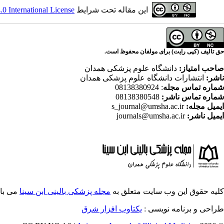
این مقاله تحت شرایط
 International License
حق تالیف (کپی رایت) برای مولفان محفوظ است.
صاحب امتیاز:
دانشگاه علوم پزشکی همدان
ناشر:
انتشارات دانشگاه علوم پزشکی همدان
شماره تماس مجله
: 08138380924
شماره تماس ناشر:
08138380548
ایمیل مجله:
s_journal@umsha.ac.ir
ایمیل ناشر:
journals@umsha.ac.ir
کلیه حقوق این وب سایت متعلق به
مجله پزشکی بالینی ابن سینا
می با
طراحی و برنامه نویسی :
یکتاوب افزار شرق