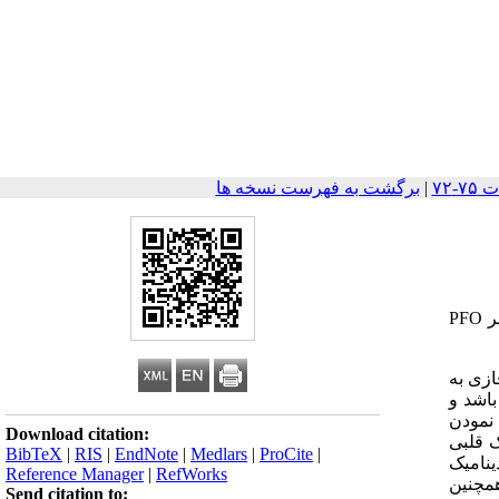
|
برگشت به فهرست نسخه ها
: انومالی ابشتاین یک مالفورماسیون مادرزادی قلبی نادر در سطح دریچه تری کاسپید است که اغلب موارد با مالفورماسیون دیگر نظیر PFO
 و آفازی به
باشد و
نمودن
Download citation:
ک قلبی
BibTeX
|
RIS
|
EndNote
|
Medlars
|
ProCite
|
 آی دینامیک
Reference Manager
|
RefWorks
همچنین
Send citation to: