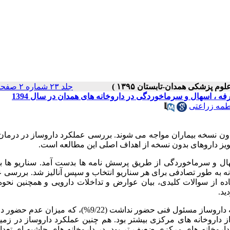
جلد ۲۳ شماره ۲ صفحات ۱۷۱-۱۶۴
 اسهال و سرماخوردگی در داروخانه های همدان در سال 1394
طمه زراعتی
ون نسخه بیماران مواجه می شوند. بررسی عملکرد داروساز در درمان 
ویز داروهای بدون نسخه از اهداف اصلی این مطالعه است.
ل و سرماخوردگی از طریق پرسش نامه ها بدست آمد. سناریو ها با 
 طراحی شدند. از لیست داروخانه های همدان 46 داروخانه به طور تصادفی برای هر سناریو انتخاب و سپس آنالیز شد. بر
ه از سوالات کلیدی، بیان عوارض و تداخلات دارویی و همچنین نحوه
ید.
: در مجموع 179 مراجعه به داروخانه ها انجام شد که در 41 مراجعه داروساز مسئول فنی حضور نداشت (9/22%)، 
ز داروخانه های مرکزی بیشتر بود. هم چنین عملکرد داروساز در زمین
اروخانه های مرکزی ضعیف تر بود. در داروخانه های حاشیه ای تعداد