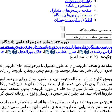
راهنمای صفحات
جستجو در پایگاه
صفحه پرسش‌های متداول
صفحه برترین‌های پایگاه
اطلاع‌رسانی به دوستان
دوره ۲۳، شماره ۲ - ( مجلۀ علمی دانشگاه علوم پزشکی همدان-تابستان ۱۳۹۵ )
بررسی عملکرد داروسازان درمورد درخواست داروهای بدون نسخه سرفه ،
آراس رشیدی
،
سارا عطایی
،
جلال پورالعجل
،
فا
چکیده:
(۱۰۴۱۲ مشاهده)
قدمه و هدف
: داروسازان به طور معمول با درخواست های دارویی بد
نحوه ارزیابی شرایط بیمار توسط وی و هم چنین رویکرد داروساز در تج
وش کار
: در این مطالعه توصیفی- مقطعی، سناریوهای سرفه، اسها
سوالات کلیدی
داروسازان شامل میزان مداخله در مورد داروهای بدون نسخه، استفاد
داروها انجام شد. هم چنین تأثیر جنس داروساز و نوع داروخانه تعیین گرد
تایج
در سه مراجعه پیاپی به داروخانه های حاشیه ای به طور معنی داری ا
تداخلات دارویی در داروخانه حاشیه ای به طور معنی داری نسبت به د