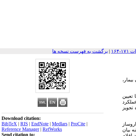
|
برگشت به فهرست نسخه ها
بیمار،
تعیین
رسی عملکرد
 تجویز
Download citation:
BibTeX
|
RIS
|
EndNote
|
Medlars
|
ProCite
|
که میزان عدم حضور داروساز
Reference Manager
|
RefWorks
ه بیان
Send citation to:
 اقلام