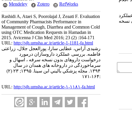
Mendeley
Zotero
RefWorks
عملکرد
Rashidi A, Ataei S, Poorolajal J, Zeaati F. Evaluation
 نسخه
of Community Pharmacists Performance in
Management of Cough, Diarrhea and Common Cold
using OTC Medication Requests in Hamadan in
2015. Avicenna J Clin Med 2016; 23 (2) :164-171
URL:
http://sjh.umsha.ac.ir/article-1-1181-fa.html
رشیدی آراس، عطایی سارا، پورالعجل جلال، زراعتی
فاطمه. بررسی عملکرد داروسازان درمورد
درخواست داروهای بدون نسخه سرفه ، اسهال و
سرماخوردگی در داروخانه های همدان در سال
۱۳۹۴. مجله پزشكي باليني ابن سينا. ۱۳۹۵; ۲۳ (۲)
:۱۶۴-۱۷۱
URL:
http://sjh.umsha.ac.ir/article-۱-۱۱۸۱-fa.html