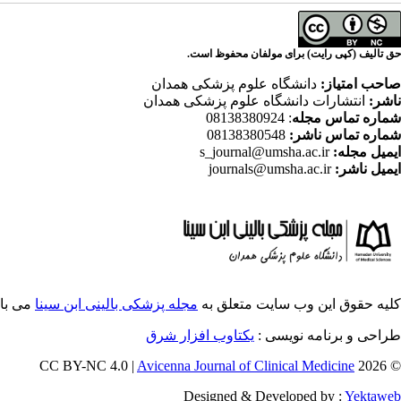
حق تالیف (کپی رایت) برای مولفان محفوظ است.
صاحب امتیاز:
دانشگاه علوم پزشکی همدان
ناشر:
انتشارات دانشگاه علوم پزشکی همدان
شماره تماس مجله
: 08138380924
شماره تماس ناشر:
08138380548
ایمیل مجله:
s_journal@umsha.ac.ir
ایمیل ناشر:
journals@umsha.ac.ir
کلیه حقوق این وب سایت متعلق به
مجله پزشکی بالینی ابن سینا
می با
طراحی و برنامه نویسی :
یکتاوب افزار شرق
Avicenna Journal of Clinical Medicine
© 2026 CC BY-NC 4.0 |
Designed & Developed by :
Yektaweb