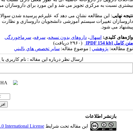
بیشتری نسبت به مرکزی تجویز می شد و این مورد برای داروسازان مر
تیجه نهایی
: این مطالعه نشان می دهد که علیرغم پرسیده شدن سوالات
داروسازان تغییرات سیستم آموزشی دانشجویان داروسازی و نظارت مس
پیشنهاد می شود.
واژه‌های کلیدی:
اسهال
،
داروهای بدون نسخه
،
سرفه
،
سرماخوردگی
متن کامل
[PDF 154 kb]
(۲۹۶۰ دریافت)
نوع مطالعه:
پژوهشي
| موضوع مقاله:
سایر تخصص هاي باليني
ارسال نظر درباره این مقاله : نام کاربری ی
بازنشر اطلاعات
این مقاله تحت شرایط
 International License