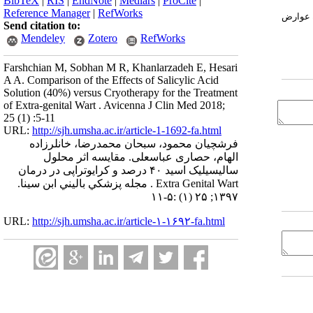
BibTeX
|
RIS
|
EndNote
|
Medlars
|
ProCite
|
Reference Manager
|
RefWorks
د؛ اگرچه عوارض
Send citation to:
Mendeley
Zotero
RefWorks
Farshchian M, Sobhan M R, Khanlarzadeh E, Hesari
A A. Comparison of the Effects of Salicylic Acid
Solution (40%) versus Cryotherapy for the Treatment
of Extra-genital Wart . Avicenna J Clin Med 2018;
25 (1) :5-11
URL:
http://sjh.umsha.ac.ir/article-1-1692-fa.html
فرشچیان محمود، سبحان محمدرضا، خانلرزاده
الهام، حصاری عباسعلی. مقایسه اثر محلول
سالیسیلیک اسید ۴۰ درصد و کرایوتراپی در درمان
Extra Genital Wart . مجله پزشكي باليني ابن سينا.
۱۳۹۷; ۲۵ (۱) :۵-۱۱
URL:
http://sjh.umsha.ac.ir/article-۱-۱۶۹۲-fa.html