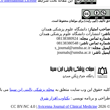
این مقاله تحت شرایط
 International License
حق تالیف (کپی رایت) برای مولفان محفوظ است.
صاحب امتیاز:
دانشگاه علوم پزشکی همدان
ناشر:
انتشارات دانشگاه علوم پزشکی همدان
شماره تماس مجله
: 08138380924
شماره تماس ناشر:
08138380548
ایمیل مجله:
s_journal@umsha.ac.ir
ایمیل ناشر:
journals@umsha.ac.ir
کلیه حقوق این وب سایت متعلق به
مجله پزشکی بالینی ابن سینا
می با
طراحی و برنامه نویسی :
یکتاوب افزار شرق
Avicenna Journal of Clinical Medicine
© 2026 CC BY-NC 4.0 |