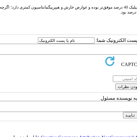
درمان زگیل‌های پوستی به شیوه کرایوتراپی نسبت به محلول اسید سالیسیلیک 40 درصد موفق‌تر بوده و عوارض خارش و هیپرپیگمانتاسیون کمتری دار
ا پست الکترونیک شما:
به نویسنده مسئول