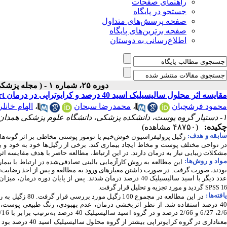
راهنمای صفحات
جستجو در پایگاه
صفحه پرسش‌های متداول
صفحه برترین‌های پایگاه
اطلاع‌رسانی به دوستان
دوره ۲۵، شماره ۱ - ( مجله پزشکی بالینی ابن سینا ـ بهار ۱۳۹۷ )
مقایسه اثر محلول سالیسیلیک اسید 40 درصد و کرایوتراپی در درمان Extra Genital Wart
محمود فرشچیان
،
محمدرضا سبحان
،
الهام خانلر
۱- دستیار گروه پوست، دانشکده پزشکی، دانشگاه علوم پزشکی همدان، همدان، ایران ،
چکیده:
(۴۸۷۵۰ مشاهده)
سابقه و هدف:
زگیل پرولیفراسیون خوش‌خیم یا تومور پوستی مخاطی بر اثر گونه‌ه
در نواحی مختلف پوست و مخاط ایجاد بیماری کند.
برخی از زگیل‌ها خود به خود و ب
مشکلات زیبایی نیاز به درمان دارند. در این ارتباط، مطالعه حاضر با هدف مقایسه
اثر
واد و روش‌‌ها:
این مطالعه به روش کارآزمایی بالینی تصادفی‌شده در ارتباط با بیم
بودند، صورت گرفت. در صورت داشتن معیارهای ورود به مطالعه و پس از اخذ رضایت‌نامه
دد دیگر با اسید سالیسیلیک 40 درصد درمان شدند. پس از پایان دوره درمان، میزان بهبود و عوارض در هر دو گروه بررسی گردید.
گردید و مورد تجزیه و تحلیل قرار گرفت.
SPSS 16
افته‌ها:
40 درصد استفاده شد. از نظر اثربخشی درمان، عدم بهبودی، رنگ طبیعی پوست
2/، 6/27 و 2/66 درصد و در گروه اسید سالیسیلیک 40 درصد به‌ترتیب برابر با 2/16، 8/38 و 0/42 درصد بود (
عناداری در گروه کرایوتراپی
بیشتر از گروه محلول سالیسیلیک اسید 40 درصد بود (001/0