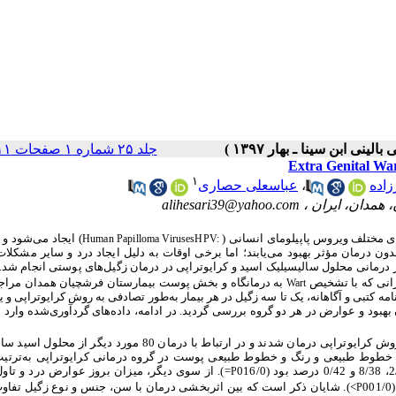
جلد ۲۵ شماره ۱ صفحات ۱۱-۵
۱
زاده
،
عباسعلی حصاری
alihesari39@yahoo.com
ای مختلف ویروس پاپیلومای انسانی
(
)
ایجاد می‌شود و 
Human Papilloma Viruses
HPV:
دون درمان مؤثر بهبود می‌یابند؛ اما برخی اوقات به دلیل ایجاد درد و سایر مشکلات 
 درمانی محلول سالیسیلیک اسید و کرایوتراپی در درمان زگیل‌های پوستی انجام شد.
ارانی که با تشخیص
به درمانگاه و بخش پوست بیمارستان فرشچیان همدان مراج
Wart
 کتبی و آگاهانه، یک تا سه زگیل در هر بیمار به‌طور تصادفی به روش کرایوتراپی و ی
در ادامه، داده‌های گردآوری‌شده وارد ن
در این مطالعه در مجموع 160 زگیل مورد بررسی قرار گرفت. 80 زگیل به روش کرایوتراپی درمان شدند و در ارتباط با درمان 80 م
، خطوط طبیعی و رنگ و خطوط طبیعی پوست در گروه درمانی کرایوتراپی به‌ترتی
016/0
=
). از سوی دیگر،
میزان بروز عوارض درد و تاول
P
<
). شایان ذکر است که بین اثربخشی درمان با سن، جنس و نوع زگیل تفاو
P