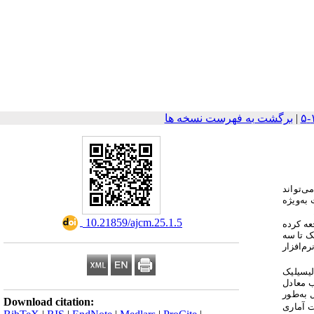
|
برگشت به فهرست نسخه ها
می
تواند
به‌ویژه
‎ 10.21859/ajcm.25.1.5
عه کرده
ک تا سه
رم‌افزار
ورد دیگر از محلول اسید سالیسیلیک
ب معادل
 به‌طور
Download citation:
ت آماری