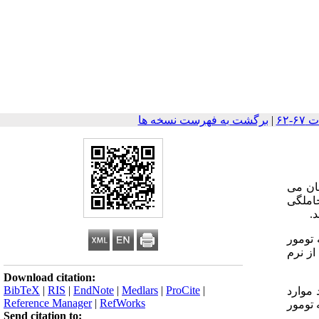
|
برگشت به فهرست نسخه ها
مان می
منحنی رگرسیون βHCG در بیماران با حاملگی
.
اتیفورم بدون عارضه و 40 بیمار مبتلا به تومور
از نرم
Download citation:
BibTeX
|
RIS
|
EndNote
|
Medlars
|
ProCite
|
فوبلاستیک حاملگی 72 سال بود. در هر دو گروه در بیش از 25 درصد موارد
Reference Manager
|
RefWorks
ن مبتلا به تومور
Send citation to: