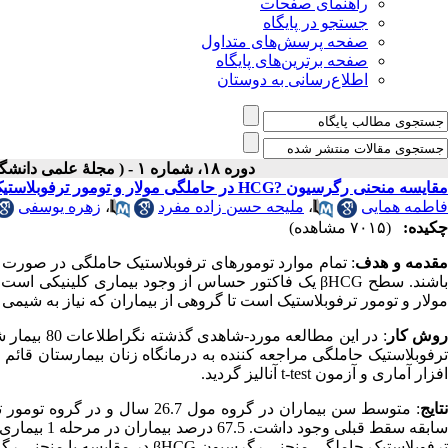
راهنمای صفحات
جستجو در پایگاه
صفحه پرسش‌های متداول
صفحه برترین‌های پایگاه
اطلاع‌رسانی به دوستان
دوره ۱۸، شماره ۱ - ( مجلۀ علمی دانشگاه علوم پزشکی همدان-بهار ۱۳۹۰ )
مقایسه منحنی رگرسیون ?HCG در حاملگی مولار و تومور ترفوبلاستیک حاملگی
فاطمه همایی
،
ملیحه حسن زاده مفرد
،
زهره یوسفی
چکیده:
(۷۰۱۵ مشاهده)
قدمه و هدف
: تمام موارد تومورهای ترفوبلاستیک حاملگی در صورت
مولار و تومور ترفوبلاستیک است تا گروهی از بیماران که نیاز به شیمی 
وش کار
ترفوبلاستیک حاملگی مراجعه کننده به درمانگاه زنان بیمارستان قائم 
افزار آماری و آزمون t-test آنالیز گردید.
تایج
ترفوبلاستیک حاملگی منحنی رگرسیون βHCG در مقایسه با منحنی رگرسیون نرمال بالاتر بود (0.001 = P).