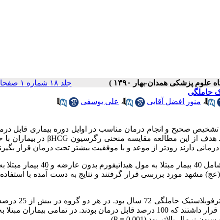
جلد ۱۸ شماره ۱ صفحات ۶۷-۶۲
،
منور افضل آقایی
،
علی یوسفی
 تشخیص صحیح و انجام درمان مناسب در اوایل دوره بیماری قابل در
باشند. سطح βHCG یک فاکتور حساس از وجود بیماری کلینیکی است. هدف از این مطالعه مقایسه 
درمانی دارند زودتر از موعد و با موفقیت بیشتر تحت درمان قرار بگیرند
: در این مطالعه مورد-شاهدی گذشته نگراطلاعات 80 بیمار شامل 40 بیمار مبتلا به مول هید
(عج) مشهد مورد بررسی قرار گرفتند و نتایج به دست آمده با استفاده 
: متوسط سن بیماران در گروه مول 26.7 سال و در گروه تومور تر
سابقه سقط قبلی وجود داشت. 67.5 درصد بیماران در مرحله 1 بیماری قرار داشتند که 100 درصد قابل درمان بودند. در تمامی بیمارا