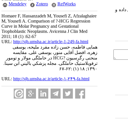
Mendeley
Zotero
RefWorks
خیص داده و
Homaee F, Hassanzadeh M, Yousefi Z, Afzalaghaiee
M, Yousefi A. Comparison of ?-HCG Regression
Curve in Molar Pregnancy and Gestational
Trophoblastic Neoplasms. Avicenna J Clin Med
2011; 18 (1) :62-67
URL:
http://sjh.umsha.ac.ir/article-1-249-fa.html
همایی فاطمه، حسن زاده مفرد ملیحه، یوسفی
زهره، افضل آقایی منور، یوسفی علی. مقایسه
منحنی رگرسیون ?HCG در حاملگی مولار و تومور
ترفوبلاستیک حاملگی. مجله پزشكي باليني ابن سينا.
۱۳۹۰; ۱۸ (۱) :۶۲-۶۷
URL:
http://sjh.umsha.ac.ir/article-۱-۲۴۹-fa.html