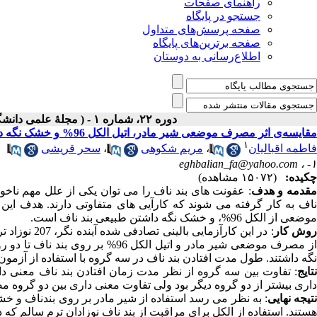
راهنمای صفحات
جستجو در پایگاه
صفحه پرسش‌های متداول
صفحه برترین‌های پایگاه
اطلاع‌رسانی به دوستان
دوره ۲۲، شماره ۱ - ( مجلۀ علمی دانشگاه علوم پزشکی همدان-بهار ۱۳۹۴ )
مقایسه‌ی اثر مصرف موضعی شیر مادر، اتیل الکل 96% و خشک نگه داشتن طبیعی بر زمان افتادن بند ناف در نوزادان ترم سالم
۱
فاطمه اقبالیان
،
مریم شکوهی
،
سحر قریشی
eghbalian_fa@yahoo.com
۱- ،
چکیده:
(۱۵۰۷۲ مشاهده)
قدمه و هدف
: عفونت های بند ناف را می توان یکی از علل مهم ناخ
ناف به کار گرفته می شوند که کارآیی های متفاوتی دارند. هدف ای
موضعی از الکل 96%، و خشک نگه داشتن طبیعی بند ناف است.
وش کار
: در این کار
از مصرف موضعی شیر مادر و اتیل الک
نگه داشتند. طول مدت افتادن بند ناف در سه گروه با استفاده از آزمون های ANOVA و Tukey HSD مقایس
نتایج
: تفاوت بین سه گروه از نظر مدت زمان افتادن بند ناف معنی د
داری بیشتر از دو گروه دیگر بود ولی تفاوت معنی داری بین دو گروه
تیجه نهایی
: به نظر می رسد استفاده از شیر مادر بر روی بندناف و خ
هستند. استفاده از الکل برای مراقبت از بند ناف نوزادان ترم سالم که