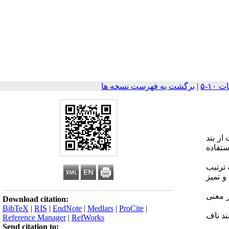
|
برگشت به فهرست نسخه ها
از بند
تفاده
م به ترتیب
ک و تمیز
ر معنی
Download citation:
BibTeX
|
RIS
|
EndNote
|
Medlars
|
ProCite
|
ند ناف
Reference Manager
|
RefWorks
Send citation to: