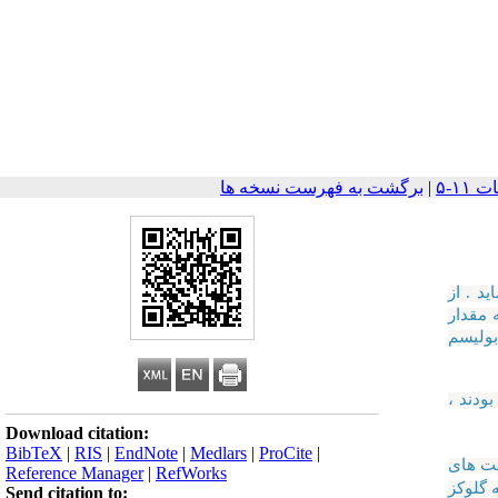
|
برگشت به فهرست نسخه ها
د . از
 مقدار
بولیسم
بودند ،
Download citation:
BibTeX
|
RIS
|
EndNote
|
Medlars
|
ProCite
|
ظت های
Reference Manager
|
RefWorks
 گلوکز
Send citation to: