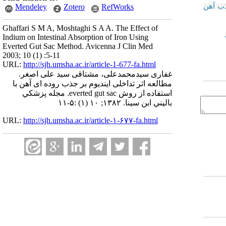
ذب آهن
Mendeley
Zotero
RefWorks
Ghaffari S M A, Moshtaghi S A A. The Effect of
Indium on Intestinal Absorption of Iron Using
Everted Gut Sac Method. Avicenna J Clin Med
2003; 10 (1) :5-11
URL:
http://sjh.umsha.ac.ir/article-1-677-fa.html
غفاری سیدمحمدعلی، مشتاقی سید علی اصغر.
مطالعه اثر تداخلی ایندیوم بر جذب روده ای آهن با
استفاده از روش everted gut sac. مجله پزشكي
باليني ابن سينا. ۱۳۸۲; ۱۰ (۱) :۵-۱۱
URL:
http://sjh.umsha.ac.ir/article-۱-۶۷۷-fa.html