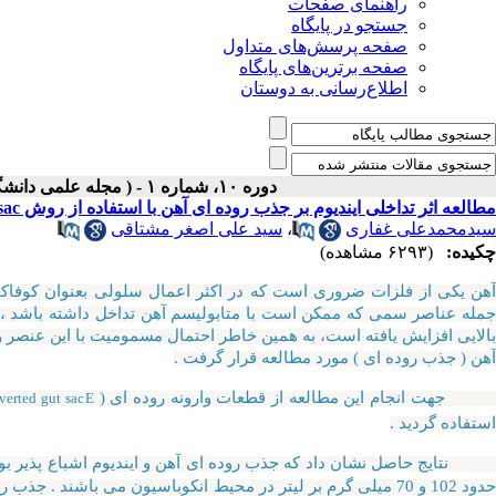
راهنمای صفحات
جستجو در پایگاه
صفحه پرسش‌های متداول
صفحه برترین‌های پایگاه
اطلاع‌رسانی به دوستان
دوره ۱۰، شماره ۱ - ( مجله علمی دانشگاه علوم پزشکی همدان-بهار ۱۳۸۲ )
مطالعه اثر تداخلی ایندیوم بر جذب روده ای آهن با استفاده از روش everted gut sac
سیدمحمدعلی غفاری
،
سید علی اصغر مشتاقی
چکیده:
(۶۲۹۳ مشاهده)
آهن یکی از فلزات ضروری است که در اکثر اعمال سلولی بعنوان کوفاکتور 
جمله عناصر سمی که ممکن است با متابولیسم آهن تداخل داشته باشد ، ع
بالایی افزایش یافته است، به همین خاطر احتمال مسمومیت با این عنصر وج
آهن ( جذب روده ای ) مورد مطالعه قرار گرفت .
هت انجام این مطالعه از قطعات وارونه روده ای (
verted gut sac
E
استفاده گردید .
تایج حاصل نشان داد که جذب روده ای آهن و ایندیوم اشباع پذیر بود
دود 102 و 70 میلی گرم بر لیتر در محیط انکوباسیون می باشند . جذب روده ای این دو عنصر توسط