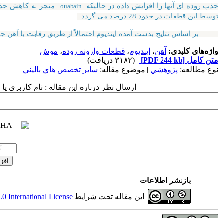
ذب روده ای آنها را افزایش داده در حالیکه
منجر به کاهش جذب
ouabain
توسط این قطعات در حدود 28 درصد می گردد .
بر اساس نتایج بدست آمده ایندیوم احتمالاً از طریق رقابت با آهن
واژه‌های کلیدی:
آهن
،
ایندیوم
،
قطعات وارونه روده
،
موش
متن کامل
[PDF 244 kb]
(۳۱۸۲ دریافت)
نوع مطالعه:
پژوهشي
| موضوع مقاله:
سایر تخصص هاي باليني
ارسال نظر درباره این مقاله : نام کاربری ی
بازنشر اطلاعات
این مقاله تحت شرایط
 International License