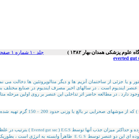
جلد ۱۰ شماره ۱ صفحات ۱۱-۵
و یا جزئی از ساختمان آنزیم ها و دیگر متالوپروتئین ها دخالت می نمای
نصر ایندیوم است . در سالهای اخیر مصرف ایندیوم در صنایع مختلف به
ود دارد . در مطالعه حاضر اثر تداخلی این عنصر بر روی اولین مرحله متا
) که از موشهای صحرایی نر بالغ با وزنی حدود 200
150 گرم تهیه شده 
–
ه و حداکثر میزان جذب آنها توسط
(
) بترتیب در غل
Everted gut sac
E.G.S
ظاهراً وابسته به انرژی است ، بطوریکه
E. G. S