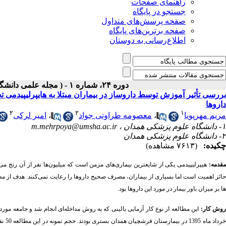
راهنمای صفحات
جستجو در پایگاه
صفحه پرسش‌های متداول
صفحه برترین‌های پایگاه
اطلاع‌رسانی به دوستان
دوره ۲۴، شماره ۱ - ( مجله علمی دانشگاه علوم پزشکی همدان-بهار ۱۳۹۶ )
بررسی تأثیر آموزش توسط داروساز در بیماران مبتلا به هایپرلیپیدمی ت
داروها
۲
۲
۱
مریم مهرپویا
،
معصومه طراوتی جواد
،
امیر لرکی
۱- دانشگاه علوم پزشکی همدان ،
m.mehrpoya@umsha.ac.ir
۲- دانشگاه علوم پزشکی همدان
چکیده:
(۷۶۱۳ مشاهده)
مقدمه:
هیپرلیپیدمی یکی از شایعترین بیماری‌های مزمن است که میلیون‌ها نفر از آن رنج می
حائز اهمیت است اما بسیاری از بیماران، مصرف صحیح داروها را رعایت نمی‌کنند. هدف از مطال
ها بر میزان باور بیمار در مورد این داروها بود.
وش کار:
خردا