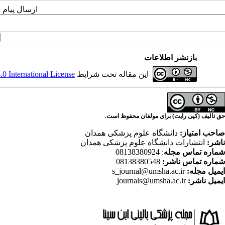
ارسال پیام 
بازنشر اطلاعات
این مقاله تحت شرایط
 International License
حق تالیف (کپی رایت) برای مولفان محفوظ است.
صاحب امتیاز:
دانشگاه علوم پزشکی همدان
ناشر:
انتشارات دانشگاه علوم پزشکی همدان
شماره تماس مجله
: 08138380924
شماره تماس ناشر:
08138380548
ایمیل مجله:
s_journal@umsha.ac.ir
ایمیل ناشر:
journals@umsha.ac.ir