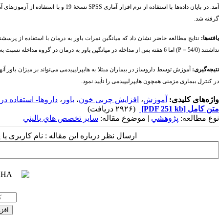
مد. در پایان داده‌ها با استفاده از نرم افزار آماری
SPSS
نسخهٔ 19 و با استفاده از آزمون‌های آماری از
گرفته شد.
یافته‌ها:
نتایج مطالعه حاضر نشان داد که میانگین نمرات باور به درمان با استفاده از پرسش
نداشتند (54/0 =
P
) اما 6 هفته پس از مداخله در میانگین باور به درمان در گروه مداخله نسبت به گروه کنترل افزایش معنی داری مشاهده گردید (007/0 =
نتیجه‌گیری:
آموزش توسط داروساز در بیماران مبتلا به هایپرلیپیدمی می‌تواند بر میزان باور آن
در کنترل بیماری مزمنی همچون هایپرلیپیدمی را تأیید نمود.
واژه‌های کلیدی:
آموزش
،
افزایش چربی خون
،
باور
،
داروها- استفاده در
متن کامل
[PDF 251 kb]
(۲۹۲۶ دریافت)
نوع مطالعه:
پژوهشي
| موضوع مقاله:
سایر تخصص هاي باليني
ارسال نظر درباره این مقاله : نام کاربری ی