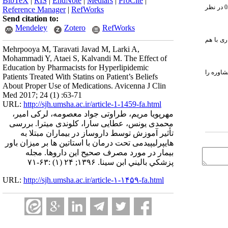
BibTeX
|
RIS
|
EndNote
|
Medlars
|
ProCite
|
و مربع کای تجزیه و تحلیل شدند. سطح معنی‌داری کمتر از 05/0 در نظر
Reference Manager
|
RefWorks
Send citation to:
Mendeley
Zotero
RefWorks
ری با هم
Mehrpooya M, Taravati Javad M, Larki A,
Mohammadi Y, Ataei S, Kalvandi M. The Effect of
Education by Pharmacists for Hyperlipidemic
شاوره را
Patients Treated With Statins on Patient’s Beliefs
About Proper Use of Medications. Avicenna J Clin
Med 2017; 24 (1) :63-71
URL:
http://sjh.umsha.ac.ir/article-1-1459-fa.html
مهرپویا مریم، طراوتی جواد معصومه، لرکی امیر،
محمدی یونس، عطایی سارا، کلوندی میترا. بررسی
تأثیر آموزش توسط داروساز در بیماران مبتلا به
هایپرلیپیدمی تحت درمان با استاتین ها بر میزان باور
بیمار در مورد مصرف صحیح این داروها. مجله
پزشكي باليني ابن سينا. ۱۳۹۶; ۲۴ (۱) :۶۳-۷۱
URL:
http://sjh.umsha.ac.ir/article-۱-۱۴۵۹-fa.html