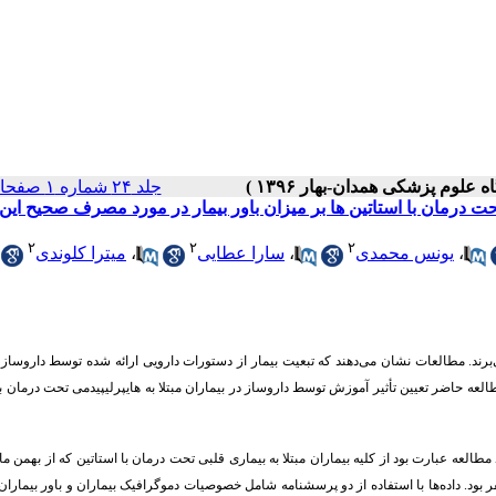
جلد ۲۴ شماره ۱ صفحات ۷۱-۶۳
حت درمان با استاتین ها بر میزان باور بیمار در مورد مصرف صحیح این
۲
۲
۲
،
یونس محمدی
،
سارا عطایی
،
میترا کلوندی
‌برند. مطالعات نشان می‌دهند که تبعیت بیمار از دستورات دارویی ارائه شده توسط داروساز
عه حاضر تعیین تأثیر آموزش توسط داروساز در بیماران مبتلا به هایپرلیپیدمی تحت درمان با
د ماه 1395 در بیمارستان فرشچیان همدان بستری بودند. حجم نمونه در این مطالعه 50 نفر بود. داده‌ها با استفاده از دو پرسشنامه شامل خصوصیات دموگرافیک بیماران و باور