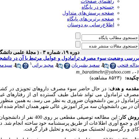
راهنمای صفحات
جستجو در پایگاه
صفحه پرسش‌های متداول
صفحه برترین‌های پایگاه
اطلاع‌رسانی به دوستان
دوره ۱۹، شماره ۳ - ( مجلۀ علمی دانشگاه علوم پزشکی همدان-پائيز ۱۳۹۱ )
بررسی وضعیت سوء مصرف ترامادول و عوامل مرتبط با آن در دانشج
۱
یداله فتحی
،
سعید بشیریان
،
مجید براتی
،
سیدمح
m_baratimehr@yahoo.com
۱- ،
چکیده:
(۸۵۲۳ مشاهده)
قدمه و هدف
: در حال حاضر سوء مصرف داروهای تجویزی در کشور ر
مصرف ترامادول می تواند شامل طیف گسترده ای از رفتارهای غیر 
ترامادول در بین دانشجویان ضروری به نظر می رسد. به همین منظور
آن در بین دانشجویان سه مرکز آموزش عالی شهر همدان انجام شده ا
وش کار
کای و رگرسیون لجستیک مورد تجزیه و تحلیل قرار گرفت.