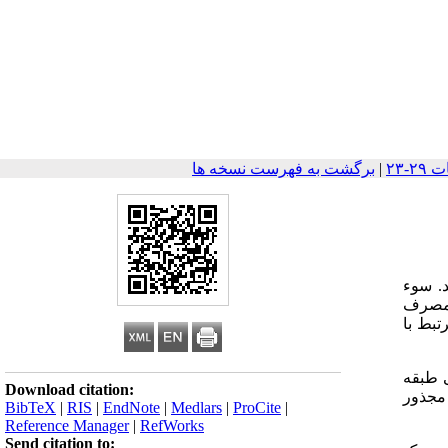
|
برگشت به فهرست نسخه ها
. سوء
 مصرف
بط با
 روش تصادفی طبقه
Download citation:
SP و با استفاده از آزمون مجذور
BibTeX
|
RIS
|
EndNote
|
Medlars
|
ProCite
|
Reference Manager
|
RefWorks
Send citation to: