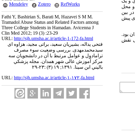
ی و یک
Mendeley
Zotero
RefWorks
ی و محل
 در بین
Fathi Y, Bashirian S, Barati M, Hazavei S M M.
های پیش
Tramadol Abuse Status and Related Factors among
Three College Students in Hamadan. Avicenna J
Clin Med 2012; 19 (3) :23-29
ن بود.
URL:
http://sjh.umsha.ac.ir/article-1-172-fa.html
ی نقش
فتحی یداله، بشیریان سعید، براتی مجید، هزاوه ای
سیدمحمدمهدی. بررسی وضعیت سوء مصرف
ترامادول و عوامل مرتبط با آن در دانشجویان سه
مرکز آموزش عالی شهر همدان. مجله پزشكي
باليني ابن سينا. ۱۳۹۱; ۱۹ (۳) :۲۳-۲۹
URL:
http://sjh.umsha.ac.ir/article-۱-۱۷۲-fa.html