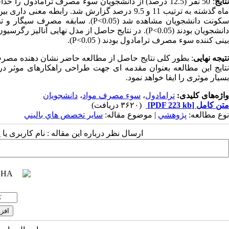
تایج
: 50 نفر (12.5 درصد) از دانشجویان سوء مصرف ترامادو
ماه گذشته به ترتیب 11 و 9.5 درصد گزارش شد. 
سکونت دانشجویان مشاهده شد (<0.05
دانشجویان بودند (P<0.05). در نتایج حاصل از مدل نها
بینی کننده سوء مصرف ترامادول بودند ( P<0.05).
تیجه نهایی
: بطور کلی نتایج حاصل از مطالعه حاضر نشان دهنده مصرف
نتایج این مطالعه بعنوان مقدمه ای جهت طراحی راهکارهای موث
بسیار موثری را ایفا خواهد نمود.
واژه‌های کلیدی:
ترامادول
،
سوء مصرف مواد
،
دانشجویان
متن کامل
[PDF 223 kb]
(۳۶۲۰ دریافت)
نوع مطالعه:
پژوهشي
| موضوع مقاله:
سایر تخصص هاي باليني
ارسال نظر درباره این مقاله : نام کاربری ی