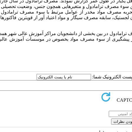
ل را حداقل یکبار در طول عمر گزارش نمودند. مصرف ترامادول در سال جار
رابطه معنی داری بین سوء مصرف ترامادول و متغیرهایی همچون جنس، وضعیت تحصیل
P). سابقه مصرف سیگار و تجربه مصرف مواد مخدر از عوامل مرتبط با سوء مصرف ترامادول
یی آنالیز رگرسیون لجستیک، سابقه مصرف سیگار و مواد اعتیاد آور از قویترین فاکتور
 ترامادول در بین بخشی از دانشجویان مراکز آموزش عالی شهر همدا
ر در پیشگیری از سوء مصرف مواد بخصوص در موسسات آموزش عال
ا پست الکترونیک شما: