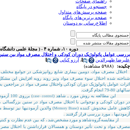
راهنمای صفحات
جستجو در پایگاه
صفحه پرسش‌های متداول
صفحه برترین‌های پایگاه
اطلاع‌رسانی به دوستان
دوره ۱۰، شماره ۴ - ( مجلۀ علمی دانشگاه علوم پزشکی همدان-زمستان ۱۳۸۲ )
بررسی عوامل پاتولوژیک دوران کودکی و اختلال مصرف مواد بین سنین 30-20 سالگی در شهر تهر
علیرضا ظهیرالدین
،
آرزو کیانی
چکیده:
(۵۹۸۸ مشاهده)
ختلال مصرف مواد، دومین بیماری شایع روانپزشکی در جوامع مختلف ب
ناخته شده اختلال سوء مصرف مواد ونیز روند روبه افزایش این مشکل و
ثرات عوامل پاتولوژیک دوران کودکی واختلال مصرف مواد در مراجعین ب
الهای 80-79 انجام گرفت.
ین مطالعه به روش مورد ـ شاهد (
case- control
ر دوران کودکی و نوجوانی با اختلال مصرف مواد در سنین بزرگسالی ،
اهش عامل مخدوش کننده (
) والدین آزمودنیها نیز توسط 
Memory Biase
زمودنیها ، مورد بررسی قرار گرفتند .
ز
مقایسه
گروه
شاهد
و مورد
مشخص
شد
، که بین عدم نظارت و کنتر
صرف مواد و تحت تأثیر دوستان و همسالان قرارداشتن با اختلال مصرف مواد در سنین 30 –20 ارتبا