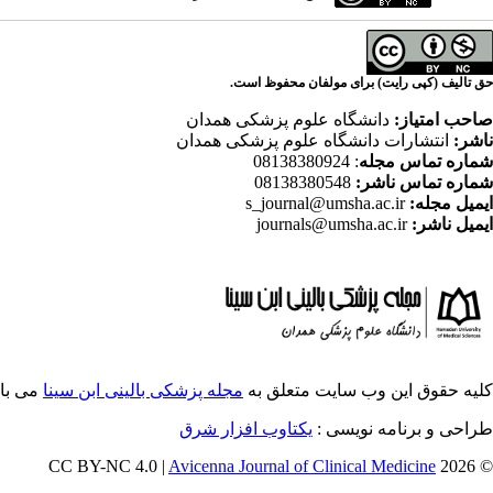
حق تالیف (کپی رایت) برای مولفان محفوظ است.
صاحب امتیاز:
دانشگاه علوم پزشکی همدان
ناشر:
انتشارات دانشگاه علوم پزشکی همدان
شماره تماس مجله
: 08138380924
شماره تماس ناشر:
08138380548
ایمیل مجله:
s_journal@umsha.ac.ir
ایمیل ناشر:
journals@umsha.ac.ir
کلیه حقوق این وب سایت متعلق به
مجله پزشکی بالینی ابن سینا
می با
طراحی و برنامه نویسی :
یکتاوب افزار شرق
Avicenna Journal of Clinical Medicine
© 2026 CC BY-NC 4.0 |