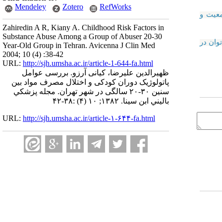
Mendeley
Zotero
RefWorks
6 ماه یکی از والدین) ، جمعیت و
Zahiredin A R, Kiany A. Childhood Risk Factors in
Substance Abuse Among a Group of Abuser 20-30
پژوهش می توان در
Year-Old Group in Tehran. Avicenna J Clin Med
2004; 10 (4) :38-42
URL:
http://sjh.umsha.ac.ir/article-1-644-fa.html
ظهیرالدین علیرضا، کیانی آرزو. بررسی عوامل
پاتولوژیک دوران کودکی و اختلال مصرف مواد بین
سنین ۳۰-۲۰ سالگی در شهر تهران. مجله پزشكي
باليني ابن سينا. ۱۳۸۲; ۱۰ (۴) :۳۸-۴۲
URL:
http://sjh.umsha.ac.ir/article-۱-۶۴۴-fa.html