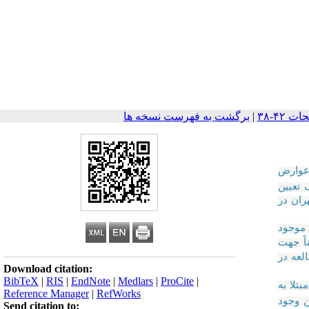
|
برگشت به فهرست نسخه ها
ع وعوارض
 تعیین
ران در
 و 50 نفر (مورد) از نظر وجود رابطه 14 عامل موجود
ً جهت
لعه در
Download citation:
BibTeX
|
RIS
|
EndNote
|
Medlars
|
ProCite
|
تلا به
Reference Manager
|
RefWorks
ن وجود
Send citation to: