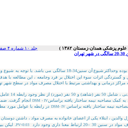
جلد ۱۰ شماره ۴ صفحات ۴۲-۳۸
ان
وده و
حداکثر
شیوع
آن سنین34-18 سالگی می باشد. با توجه به شیو
 گستردگی اثرات سوء این اختلال بر فرد وجامعه ، این مطالعه با هدف
ه مراکز درمانی و بهداشتی مرتبط با اختلال مصرف مواد در سطح شهر ته
) برروی 100 آزمودنی ، شامل 50 نفر (شاهد)
 به کمک مصاحبه نیمه ساختار یافته براساس
انجام گرفت. ضمنا
DSM - IV
مصاحبه نیمه ساختار یافته براساس
در رابطه با عوامل مورد مطا
DSM- IV
ل والدین ، ابتلاء یکی از اعضای خانواده به مصرف مواد ، داشتن دوستان مب
ط معنا داری وجود دارد
. لیکن بی
PV<0.03