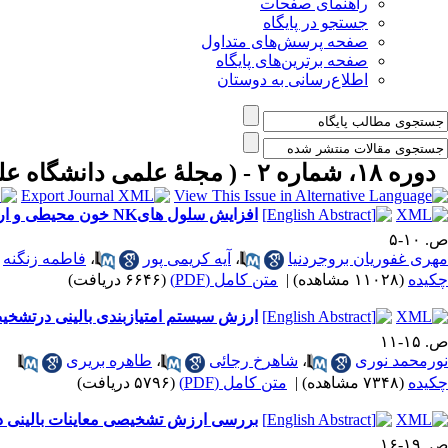
راهنمای صفحات
جستجو در پایگاه
صفحه پرسش‌های متداول
صفحه برترین‌های پایگاه
اطلاع‌رسانی به دوستان
دوره ۱۸، شماره ۲ - ( مجلۀ علمی دانشگاه علوم پزشکی همدان-تابستان ۱۳۹۰ )
افزایش سلول هایNK خون محیطی و ارتباط آن با سقط مکرر
ص. ۱۰-۵
مهری غفوریان بروجردنیا
،
آیه کریمی پور
،
فاطمه زنگنه
چکیده
(۱۱۰۲۸ مشاهده)
|
متن کامل (PDF)
(۶۶۴۶ دریافت)
ارزش سیستم امتیازبندی بالینی درتشخی
ص. ۱۵-۱۱
نورمحمد نوری
،
شاهرخ رجائی
،
طاهره بریری
چکیده
(۷۳۴۸ مشاهده)
|
متن کامل (PDF)
(۵۷۹۶ دریافت)
بررسی ارزش تشخیصی معاینات بالینی د
ص. ۱۹-۱۶