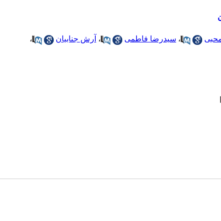
حبی
،
سیدرضا فاطمی
،
آرش جنابیان
،