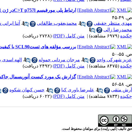
ارتباط پلی مورفیسم C>T p757lدر ژن Exo1 و ریسک ابتلا به سرطان کلورکتال غیر ارثی در یک جمعیت از ایران
ص. ۴۹-۴۵
مهدی منتظر حقیقی
،
محمدیعقوب طالقانی
،
آتنا ایرانی
محمدرضا زالی
چکیده
(۶۹۷۹ مشاهده)
|
متن کامل (PDF)
(۲۷۲۸ دریافت)
بررسی مؤلفه های تستSCL90 با کیفیت زندگی کاری در کارکنان بیمارستان امیرالمومنین (ع) شهر زابل
ص. ۵۵-۵۰
عزیز شهرکی واحد
،
مرجان مردانی حموله
،
الهه اسدی 
چکیده
(۸۴۷۵ مشاهده)
|
متن کامل (PDF)
(۲۴۹۲ دریافت)
گزارش یک مورد کیست آنوریسمال جاکستا
ص. ۵۸-۵۶
آرش متقی
،
علیرضا یاوری کیا
،
حسن کیهان شکوه
چکیده
(۷۸۳۴ مشاهده)
|
متن کامل (PDF)
(۶۰۲۲ دریافت)
حق تالیف (کپی رایت) برای مولفان محفوظ است.