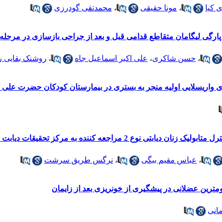
 کیا
،
مونا حقیقی
،
محمدتقی گودرزی
ارگی لیگامان متقاطع قدامی قبل و بعد از جراحی بازسازی در مرحله 
،
حسن شاکری
،
علی اکبر اسماعیل جاه
،
روشنک بقایی 
اریسلایی اولیه منجر به بستری در بیمارستان کودکان حضرت علی اصغر (ع)ت
کز تحقیقات دیابت شهر همدان با بهره گیری از مدل ترنس تئورتیکال
،
عباس مقیم بیگی
،
نرگس طریق سرشت
مترین عضلانی در پیشگیری از خونریزی بعد از زایمان
انی