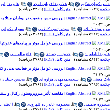
حسن کیهان شکوه
،
غلامرضا قربانی امجد
،
علیرضا یاوری
چکیده
(۶۶۳۹ مشاهده)
|
متن کامل (PDF)
(۲۳۰۹ دریافت)
بررسی حس وضعیت در بیماران مبتلا به پ
ص. ۲۴-۲۰
بصیر مجدالاسلام
،
سیدمرتضی کاظمی
،
سهراب کیهانی
چکیده
(۵۹۱۷ مشاهده)
|
متن کامل (PDF)
(۲۱۸۳ دریافت)
بررسی عوامل موثر بر پیامدهای عفونتهای و
ص. ۳۰-۲۵
علیرضا ناطقیان
،
خدیجه ارجمندی
،
فائزه الماسی
چکیده
(۵۸۴۴ مشاهده)
|
متن کامل (PDF)
(۲۷۶۸ دریافت)
بررسی عوامل مؤثر بر فعالیت بدنی و کنترل متابولیک زنان دیابتی نوع 2 مراجعه کننده به مر
ص. ۳۷-۳۱
بابک معینی
،
سیدمحمدمهدی هزاوه ای
،
محسن جلیلیان
چکیده
(۷۴۹۶ مشاهده)
|
متن کامل (PDF)
(۲۷۶۴ دریافت)
مقایسه تأثیر میزوپروستول رکتال و سنتو
ص. ۴۴-۳۸
منصوره صمیمی
،
معصومه عابدزاده کلهرودی
،
اعظم ایم
چکیده
(۷۲۴۴ مشاهده)
|
متن کامل (PDF)
(۴۷۷۱ دریافت)