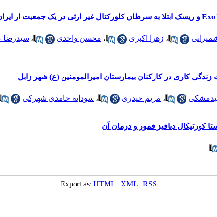
 شمیرانی
،
زهرا اکبری
،
محسن واحدی
،
سیدرضا م
بیدمشکی
،
مریم حیدری
،
سودابه حامدی شهرکی
 کورتیکال دیافیز فمور و درمان آن
Export as:
HTML
|
XML
|
RSS